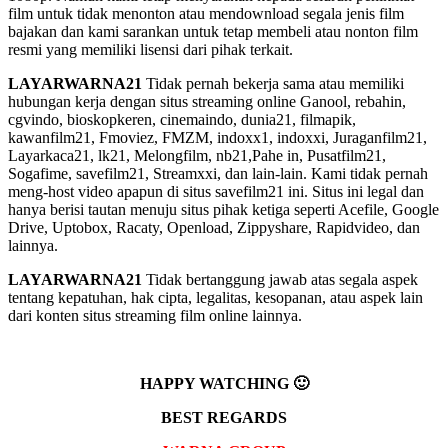
film untuk tidak menonton atau mendownload segala jenis film
bajakan dan kami sarankan untuk tetap membeli atau nonton film
resmi yang memiliki lisensi dari pihak terkait.
LAYARWARNA21
Tidak pernah bekerja sama atau memiliki
hubungan kerja dengan situs streaming online Ganool, rebahin,
cgvindo, bioskopkeren, cinemaindo, dunia21, filmapik,
kawanfilm21, Fmoviez, FMZM, indoxx1, indoxxi, Juraganfilm21,
Layarkaca21, lk21, Melongfilm, nb21,Pahe in, Pusatfilm21,
Sogafime, savefilm21, Streamxxi, dan lain-lain. Kami tidak pernah
meng-host video apapun di situs savefilm21 ini. Situs ini legal dan
hanya berisi tautan menuju situs pihak ketiga seperti Acefile, Google
Drive, Uptobox, Racaty, Openload, Zippyshare, Rapidvideo, dan
lainnya.
LAYARWARNA21
Tidak bertanggung jawab atas segala aspek
tentang kepatuhan, hak cipta, legalitas, kesopanan, atau aspek lain
dari konten situs streaming film online lainnya.
HAPPY WATCHING 🙂
BEST REGARDS