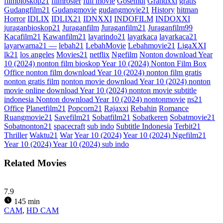
filmbioskop21
filmroster
full movie
Gosemut
Grandxxi
gratis
Gudangfilm21
Gudangmovie
gudangmovie21
History
hitman
Horror
IDLIX
IDLIX21
IDNXXI
INDOFILM
INDOXXI
juraganbioskop21
Juraganfilm
Juraganfilm21
Juraganfilm99
Kacafilm21
Kawanfilm21
layarindo21
layarkaca
layarkaca21
layarwarna21 —
lebah21
LebahMovie
Lebahmovie21
LigaXXI
lk21
los angeles
Movies21
netflix
Ngefilm
Nonton download Year
10 (2024) nonton film bioskop Year 10 (2024) Nonton Film Box
Office nonton film download Year 10 (2024) nonton film gratis
nonton gratis film
nonton movie download Year 10 (2024) nonton
movie online download Year 10 (2024) nonton movie subtitle
indonesia Nonton download Year 10 (2024) nontonmovie
ns21
Office
Planetfilm21
Popcorn21
Rajaxxi
Rebahin
Romance
Ruangmovie21
Savefilm21
Sobatfilm21
Sobatkeren
Sobatmovie21
Sobatnonton21
spacecraft
sub indo
Subtitle Indonesia
Terbit21
Thriller
Waktu21
War
Year 10 (2024)
Year 10 (2024) Ngefilm21
Year 10 (2024) Year 10 (2024) sub indo
Related Movies
7.9
145 min
CAM
,
HD CAM