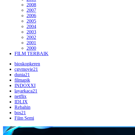
2008
2007
2006
2005
2004
2003
2002
2001
2000
FILM TERBAIK
bioskopkeren
cgvmovie21
dunia21
filmapik
INDOXXI
layarkaca21
netflix
IDLIX
Rebahin
bos21
Film Semi