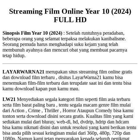
Streaming Film Online Year 10 (2024)
FULL HD
Sinopsis Film Year 10 (2024)
: Setelah runtuhnya peradaban,
beberapa orang yang selamat terpaksa melakukan kanibalisme.
Seorang pemuda harus menghadapi suku kejam yang telah
membunuh ayahnya dan mencuri obat yang membuat pacarnya
tetap hidup.
LAYARWARNA21
merupakan situs streaming film online gratis
dan download film terbaru , disitus LayarWarna21 kamu bisa
menemukan film-film terbaru dan terupdate saat ini dan tentu bisa
kamu download kapan pun kamu mau.
LW21
Menyediakan segala kategori film seperti film asia terbaru
serta film barat paling baru , tentu segala macam genre film mulai
dari Action , Crime , Thriller , Horror Ataupun Comedy bisa kamu
tonton serta download disini secara gratis. Kualitas film yang kami
sediakan mulai dari bluray, web-dl, hd, dvdrip, hdrip dan hdcam
bisa kamu nikmati disini dan untuk resolusi yang kami berikan tentu
bisa anda pilih sesuai keinginan mulai dari 360p, 480p, 720p dan
1080p. Namun kami tetap menyarakan kepada seluruh penikmat