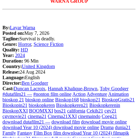
WARNA GROUP
By:
Layar Warna
Posted on:
May 7, 2026
Tagline:
Survival is deadly.
Genre:
Horror
,
Science Fiction
Quality:
HD
Year:
2024
Duration:
96 Min
Country:
United Kingdom
Release:
24 Aug 2024
Language:
English
Director:
Ben Goodger
Cast:
Duncan Lacroix
,
Hannah Khalique-Brown
,
Toby Goodger
#dutafilm21 —
#nonton film online
Action
Adventure
Animation
bioskop 21
bioskop online
Bioskop168
bioskop21
BioskopGratis21
Bioskopin21
bioskopkeren
Bioskopkeren21
Bioskopkerenin
BioskopXXI
BOOMXXI
bos21
california
Cekih21
cgv21
cgvmovie21
cinema21
Cinema21XXI
cinemaindo
Coeg21
download dutafilm21 —
download film
download movie online
download Year 10 (2024) download movie online
Drama
dunia21
Family
Fantasy
Film Box
film download Year 10 (2024) filmapik