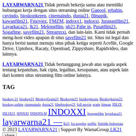
LAYARWARNA21
Tidak pernah bekerja sama atau memiliki
hubungan kerja dengan situs streaming online
Ganool
,
rebahin
,
cgvindo
,
bioskopkeren
,
cinemaindo
,
dunia21
,
filmapik
,
kawanfilm21
,
Fmoviez
,
FMZM
,
indoxx1
,
indoxxi
,
Juraganfilm21
,
Layarkaca21
,
lk21
,
Melongfilm
,
nb21
,
Pahe in
,
Pusatfilm21
,
Sogafime
,
savefilm21
,
Streamxxi
, dan lain-lain. Kami tidak pernah
meng-host video apapun di situs
savefilm21
ini. Situs ini legal dan
hanya berisi tautan menuju situs pihak ketiga seperti Acefile, Google
Drive, Uptobox, Racaty, Openload, Zippyshare, Rapidvideo, dan
lainnya.
LAYARWARNA21
Tidak bertanggung jawab atas segala aspek
tentang kepatuhan, hak cipta, legalitas, kesopanan, atau aspek lain
dari konten situs streaming film online lainnya.
TAG
bioskop 21
bioskop21
BioskopGratis21
Bioskopin21
bioskopkeren
Bioskopkeren21
bioskop online
cinemaindo
dunia21
filmbioskop21
full movie
gratis
hitman
IDLIX
INDOXXI
IDLIX21
IDNXXI
INDOFILM
Juraganfilm
layarkaca21
layarwarna21 —
lk21
los angeles
netflix
Subtitle Indonesia
© 2023
LAYARWARNA21
| Support By WarnaGroup
LK21
close