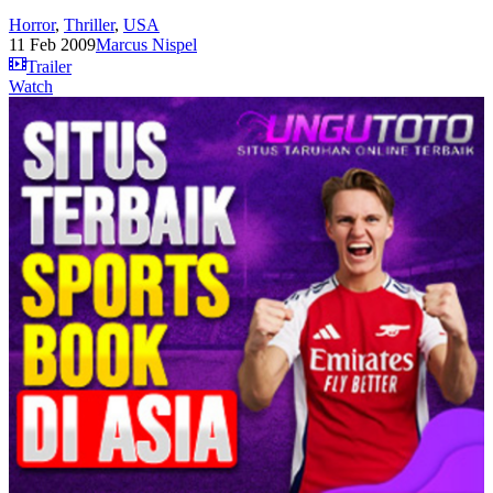
Horror
,
Thriller
,
USA
11 Feb 2009
Marcus Nispel
Trailer
Watch