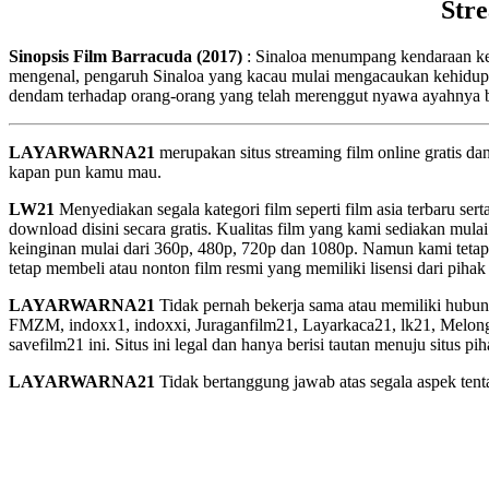
Str
Sinopsis Film Barracuda (2017)
: Sinaloa menumpang kendaraan ke 
mengenal, pengaruh Sinaloa yang kacau mulai mengacaukan kehidupa
dendam terhadap orang-orang yang telah merenggut nyawa ayahnya b
LAYARWARNA21
merupakan situs streaming film online gratis d
kapan pun kamu mau.
LW21
Menyediakan segala kategori film seperti film asia terbaru sert
download disini secara gratis. Kualitas film yang kami sediakan mulai
keinginan mulai dari 360p, 480p, 720p dan 1080p. Namun kami tetap
tetap membeli atau nonton film resmi yang memiliki lisensi dari pihak 
LAYARWARNA21
Tidak pernah bekerja sama atau memiliki hubung
FMZM, indoxx1, indoxxi, Juraganfilm21, Layarkaca21, lk21, Melongfi
savefilm21 ini. Situs ini legal dan hanya berisi tautan menuju situs 
LAYARWARNA21
Tidak bertanggung jawab atas segala aspek tentan