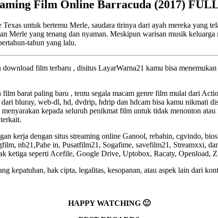
eaming Film Online Barracuda (2017) FUL
Texas untuk bertemu Merle, saudara tirinya dari ayah mereka yang tel
n Merle yang tenang dan nyaman. Meskipun warisan musik keluarga m
ertahun-tahun yang lalu.
an download film terbaru , disitus LayarWarna21 kamu bisa menemukan f
a film barat paling baru , tentu segala macam genre film mulai dari Act
 dari bluray, web-dl, hd, dvdrip, hdrip dan hdcam bisa kamu nikmati dis
 menyarakan kepada seluruh penikmat film untuk tidak menonton atau 
terkait.
an kerja dengan situs streaming online Ganool, rebahin, cgvindo, bio
lm, nb21,Pahe in, Pusatfilm21, Sogafime, savefilm21, Streamxxi, dan 
pihak ketiga seperti Acefile, Google Drive, Uptobox, Racaty, Openload, 
g kepatuhan, hak cipta, legalitas, kesopanan, atau aspek lain dari kont
HAPPY WATCHING 🙂