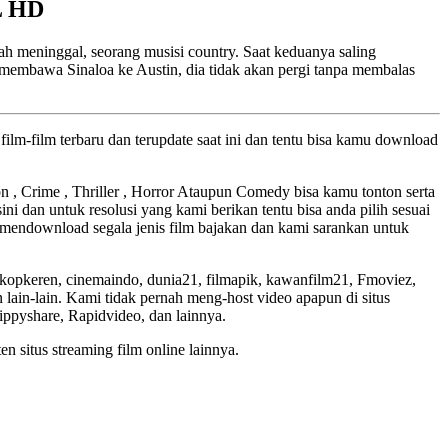
L HD
ah meninggal, seorang musisi country. Saat keduanya saling
embawa Sinaloa ke Austin, dia tidak akan pergi tanpa membalas
ilm-film terbaru dan terupdate saat ini dan tentu bisa kamu download
ion , Crime , Thriller , Horror Ataupun Comedy bisa kamu tonton serta
ini dan untuk resolusi yang kami berikan tentu bisa anda pilih sesuai
mendownload segala jenis film bajakan dan kami sarankan untuk
skopkeren, cinemaindo, dunia21, filmapik, kawanfilm21, Fmoviez,
lain-lain. Kami tidak pernah meng-host video apapun di situs
Zippyshare, Rapidvideo, dan lainnya.
en situs streaming film online lainnya.