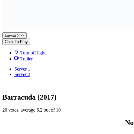
Lewati >>>
Click To Play
Turn off light
Trailer
Server 1
Server 2
Barracuda (2017)
26
votes, average
6.2
out of 10
No