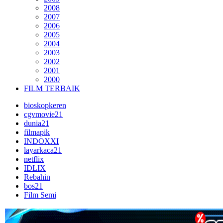
2008
2007
2006
2005
2004
2003
2002
2001
2000
FILM TERBAIK
bioskopkeren
cgvmovie21
dunia21
filmapik
INDOXXI
layarkaca21
netflix
IDLIX
Rebahin
bos21
Film Semi