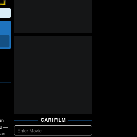
CARI FILM
an
tu —
tan