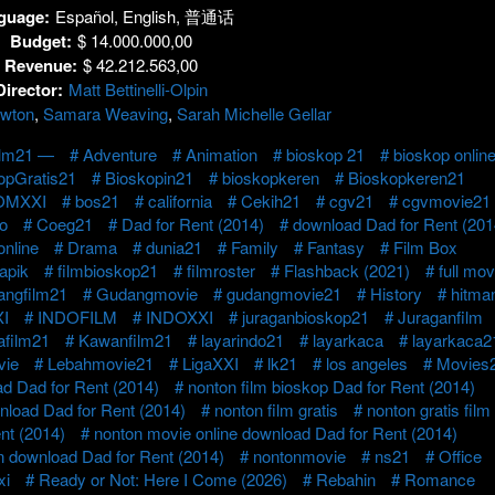
guage:
Español, English, 普通话
Budget:
$ 14.000.000,00
Revenue:
$ 42.212.563,00
Director:
Matt Bettinelli-Olpin
ewton
,
Samara Weaving
,
Sarah Michelle Gellar
ilm21 —
Adventure
Animation
bioskop 21
bioskop onlin
opGratis21
Bioskopin21
bioskopkeren
Bioskopkeren21
OMXXI
bos21
california
Cekih21
cgv21
cgvmovie21
o
Coeg21
Dad for Rent (2014)
download Dad for Rent (201
nline
Drama
dunia21
Family
Fantasy
Film Box
mapik
filmbioskop21
filmroster
Flashback (2021)
full mov
ngfilm21
Gudangmovie
gudangmovie21
History
hitma
I
INDOFILM
INDOXXI
juraganbioskop21
Juraganfilm
afilm21
Kawanfilm21
layarindo21
layarkaca
layarkaca2
vie
Lebahmovie21
LigaXXI
lk21
los angeles
Movies
d Dad for Rent (2014)
nonton film bioskop Dad for Rent (2014)
nload Dad for Rent (2014)
nonton film gratis
nonton gratis film
nt (2014)
nonton movie online download Dad for Rent (2014)
n download Dad for Rent (2014)
nontonmovie
ns21
Office
xi
Ready or Not: Here I Come (2026)
Rebahin
Romance