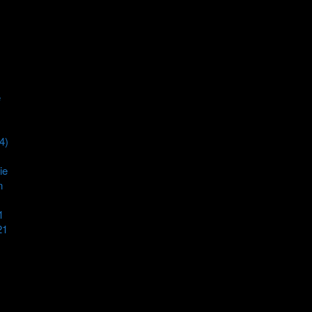
e
4)
ie
n
1
21