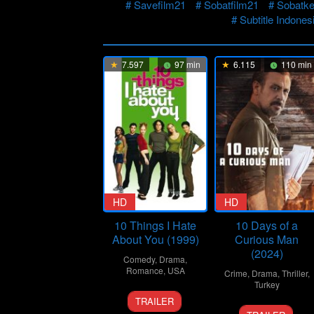
Savefilm21
Sobatfilm21
Sobatke
Subtitle Indones
7.597
97 min
6.115
110 min
HD
HD
10 Things I Hate
10 Days of a
About You (1999)
Curious Man
(2024)
Comedy
,
Drama
,
Romance
,
USA
Crime
,
Drama
,
Thriller
,
Turkey
30
Gil
TRAILER
6
Uluç
Mar
Junger