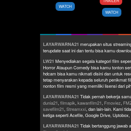
TRAILER
Nov
Bayraktar
1999
WATCH
2024
WATCH
LAYARWARNA21
merupakan situs streaming
terupdate saat ini dan tentu bisa kamu down
LW21
Menyediakan segala kategori film seperti 
Horror Ataupun Comedy bisa kamu tonton serta 
hdcam bisa kamu nikmati disini dan untuk res
tetap menyarakan kepada seluruh penikmat fi
nonton film resmi yang memiliki lisensi dari pih
LAYARWARNA21
Tidak pernah bekerja sama
dunia21
,
filmapik
,
kawanfilm21
,
Fmoviez
,
FM
savefilm21
,
Streamxxi
, dan lain-lain. Kami t
ketiga seperti Acefile, Google Drive, Uptobox
LAYARWARNA21
Tidak bertanggung jawab at