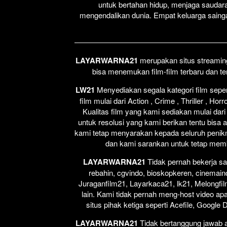
untuk bertahan hidup, menjaga saudar
mengendalikan dunia. Empat keluarga sain
LAYARWARNA21
merupakan situs streaming 
bisa menemukan film-film terbaru dan t
LW21
Menyediakan segala kategori film seperti
film mulai dari Action , Crime , Thriller , H
Kualitas film yang kami sediakan mulai dari
untuk resolusi yang kami berikan tentu bisa 
kami tetap menyarakan kepada seluruh penikm
dan kami sarankan untuk tetap membel
LAYARWARNA21
Tidak pernah bekerja sa
rebahin, cgvindo, bioskopkeren, cinemain
Juraganfilm21, Layarkaca21, lk21, Melongfil
lain. Kami tidak pernah meng-host video apap
situs pihak ketiga seperti Acefile, Google
LAYARWARNA21
Tidak bertanggung jawab at