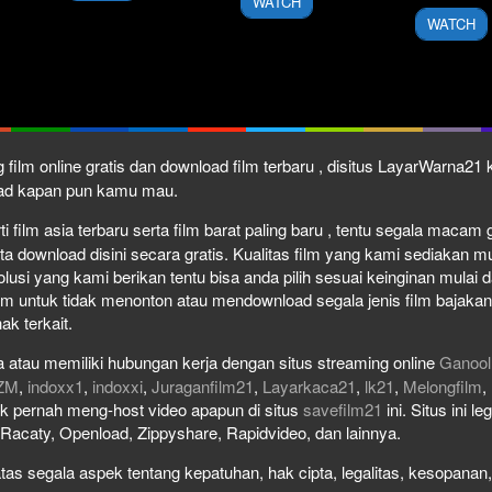
WATCH
2009
WATCH
 film online gratis dan download film terbaru , disitus LayarWarna2
load kapan pun kamu mau.
film asia terbaru serta film barat paling baru , tentu segala macam gen
download disini secara gratis. Kualitas film yang kami sediakan mulai
olusi yang kami berikan tentu bisa anda pilih sesuai keinginan mula
lm untuk tidak menonton atau mendownload segala jenis film bajaka
ak terkait.
 atau memiliki hubungan kerja dengan situs streaming online
Ganool
ZM
,
indoxx1
,
indoxxi
,
Juraganfilm21
,
Layarkaca21
,
lk21
,
Melongfilm
,
idak pernah meng-host video apapun di situs
savefilm21
ini. Situs ini l
, Racaty, Openload, Zippyshare, Rapidvideo, dan lainnya.
as segala aspek tentang kepatuhan, hak cipta, legalitas, kesopanan, 