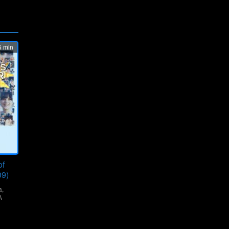
 min
of
9)
a
,
A