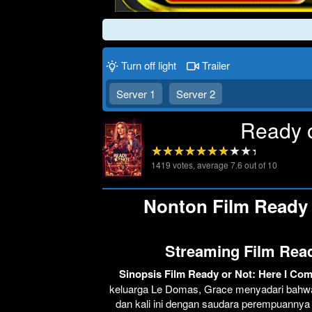
Turn off light
Trailer
Server 1
Server 2
Ready o
1419
votes, average
7.6
out of 10
Nonton Film Ready o
Streaming Film Read
Sinopsis Film Ready or Not: Here I Co
keluarga Le Domas, Grace menyadari bahwa 
dan kali ini dengan saudara perempuannya 