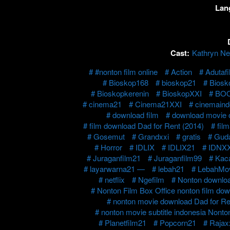
Lan
Cast:
Kathryn N
#nonton film online
Action
Adutaf
Bioskop168
bioskop21
Biosk
Bioskopkerenin
BioskopXXI
BO
cinema21
Cinema21XXI
cinemaind
download film
download movie o
film download Dad for Rent (2014)
fil
Gosemut
Grandxxi
gratis
Guda
Horror
IDLIX
IDLIX21
IDNXX
Juraganfilm21
Juraganfilm99
Kac
layarwarna21 —
lebah21
LebahMo
netflix
Ngefilm
Nonton downloa
Nonton Film Box Office nonton film dow
nonton movie download Dad for Re
nonton movie subtitle indonesia Nonto
Planetfilm21
Popcorn21
Rajax