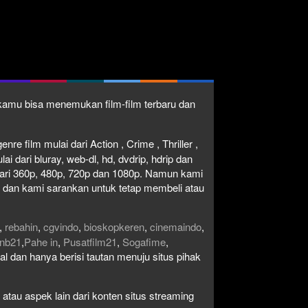
1 kamu bisa menemukan film-film terbaru dan
re film mulai dari Action , Crime , Thriller ,
 dari bluray, web-dl, hd, dvdrip, hdrip dan
i dari 360p, 480p, 720p dan 1080p. Namun kami
n dan kami sarankan untuk tetap membeli atau
,
rebahin
,
cgvindo
,
bioskopkeren
,
cinemaindo
,
nb21
,
Pahe in
,
Pusatfilm21
,
Sogafime
,
egal dan hanya berisi tautan menuju situs pihak
atau aspek lain dari konten situs streaming