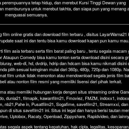
a perempuannya tetap hidup, dan merebut Kursi Tinggi Dewan yang
Click To P
Lewati >
gan memburunya untuk merebut takhta, dan siapa pun yang menang 
menguasai semuanya.
film online gratis dan download film terbaru , disitus LayarWarna2
erupdate saat ini dan tentu bisa kamu download kapan pun kamu mau
 film asia terbaru serta film barat paling baru , tentu segala macam
orror Ataupun Comedy bisa kamu tonton serta download disini secara gr
 bluray, web-dl, hd, dvdrip, hdrip dan hdcam bisa kamu nikmati disini
anda pilih sesuai keinginan mulai dari 360p, 480p, 720p dan 1080p. 
at film untuk tidak menonton atau mendownload segala jenis film b
i atau nonton film resmi yang memiliki lisensi dari pihak terkait.
ma atau memiliki hubungan kerja dengan situs streaming online Gano
do, dunia21, filmapik, kawanfilm21, Fmoviez, FMZM, indoxx1, indoxx
m, nb21,Pahe in, Pusatfilm21, Sogafime, savefilm21, Streamxxi, dan 
un di situs savefilm21 ini. Situs ini legal dan hanya berisi tautan me
 Drive, Uptobox, Racaty, Openload, Zippyshare, Rapidvideo, dan lainn
as segala aspek tentang kepatuhan, hak cipta, legalitas, kesopanan