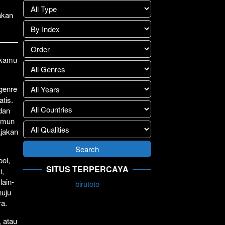
lay
>>
akan
1 kamu
.
 genre
atis.
 dan
Namun
ajakan
ol,
SITUS TERPERCAYA
i,
lain-
birutoto
nuju
ya.
, atau