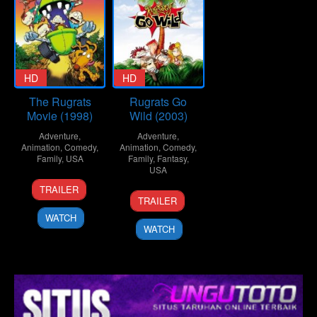
HD
HD
The Rugrats
Rugrats Go
Movie (1998)
Wild (2003)
Adventure
,
Adventure
,
Animation
,
Comedy
,
Animation
,
Comedy
,
Family
,
USA
Family
,
Fantasy
,
USA
20
Norton
TRAILER
13
John
Nov
Virgien
TRAILER
Jun
Eng
1998
WATCH
2003
WATCH