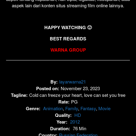
aspek lain dari konten situs streaming film online lainnya.
HAPPY WATCHING 🙂
BEST REGARDS
WARNA GROUP
By:
layarwarna21
Posted on:
November 23, 2023
Tagline:
Cold can freeze your heart, love can set you free
Rate:
PG
Genre:
Animation
,
Family
,
Fantasy
,
Movie
Quality:
HD
Year:
2012
Duration:
76 Min
Country:
Russian Federation