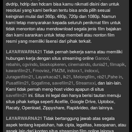
dvdrip, hdrip dan hdcam bisa kamu nikmati disini dan untuk
resolusi yang kami berikan tentu bisa anda pilih sesuai
keinginan mulai dari 360p, 480p, 720p dan 1080p. Namun
kami tetap menyarakan kepada seluruh penikmat film untuk
tidak menonton atau mendownload segala jenis film bajakan
dan kami sarankan untuk tetap membeli atau nonton film
resmi yang memiliki lisensi dari pihak terkait.
LAYARWARNA21
Tidak pernah bekerja sama atau memiliki
hubungan kerja dengan situs streaming online
Ganool
,
rebahin
,
cgvindo
,
bioskopkeren
,
cinemaindo
,
dunia21
,
filmapik
,
kawanfilm21
,
Fmoviez
,
FMZM
,
indoxx1
,
indoxxi
,
Juraganfilm21
,
Layarkaca21
,
lk21
,
Melongfilm
,
nb21
,
Pahe in
,
Pusatfilm21
,
Sogafime
,
savefilm21
,
Streamxxi
, dan lain-lain.
Kami tidak pernah meng-host video apapun di situs
savefilm21
ini. Situs ini legal dan hanya berisi tautan menuju
situs pihak ketiga seperti Acefile, Google Drive, Uptobox,
Racaty, Openload, Zippyshare, Rapidvideo, dan lainnya.
LAYARWARNA21
Tidak bertanggung jawab atas segala
aspek tentang kepatuhan, hak cipta, legalitas, kesopanan, atau
aspek lain dari konten situs streaming film online lainnya.