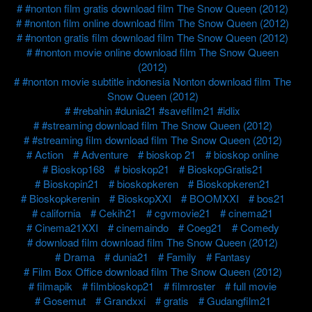
#nonton film gratis download film The Snow Queen (2012)
#nonton film online download film The Snow Queen (2012)
#nonton gratis film download film The Snow Queen (2012)
#nonton movie online download film The Snow Queen
(2012)
#nonton movie subtitle indonesia Nonton download film The
Snow Queen (2012)
#rebahin #dunia21 #savefilm21 #idlix
#streaming download film The Snow Queen (2012)
#streaming film download film The Snow Queen (2012)
Action
Adventure
bioskop 21
bioskop online
Bioskop168
bioskop21
BioskopGratis21
Bioskopin21
bioskopkeren
Bioskopkeren21
Bioskopkerenin
BioskopXXI
BOOMXXI
bos21
california
Cekih21
cgvmovie21
cinema21
Cinema21XXI
cinemaindo
Coeg21
Comedy
download film download film The Snow Queen (2012)
Drama
dunia21
Family
Fantasy
Film Box Office download film The Snow Queen (2012)
filmapik
filmbioskop21
filmroster
full movie
Gosemut
Grandxxi
gratis
Gudangfilm21