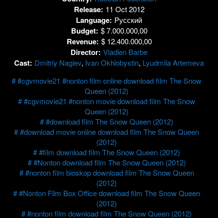
Release:
11 Oct 2012
Language:
Pусский
Budget:
$ 7.000.000,00
Revenue:
$ 12.400.000,00
Director:
Vladlen Barbe
Cast:
Dmitriy Nagiev
,
Ivan Okhlobystin
,
Lyudmila Artemeva
#cgvmovie21 #nonton film online download film The Snow
Queen (2012)
#cgvmovie21 #nonton movie download film The Snow
Queen (2012)
#download film The Snow Queen (2012)
#download movie online download film The Snow Queen
(2012)
#film download film The Snow Queen (2012)
#Nonton download film The Snow Queen (2012)
#nonton film bioskop download film The Snow Queen
(2012)
#Nonton Film Box Office download film The Snow Queen
(2012)
#nonton film download film The Snow Queen (2012)