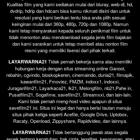
Kualitas film yang kami sediakan mulai dari bluray, web-dl, hd,
dvdrip, hdrip dan hdcam bisa kamu nikmati disini dan untuk
resolusi yang kami berikan tentu bisa anda pilih sesuai
keinginan mulai dari 360p, 480p, 720p dan 1080p. Namun
kami tetap menyarakan kepada seluruh penikmat film untuk
tidak menonton atau mendownload segala jenis film bajakan
dan kami sarankan untuk tetap membeli atau nonton film
resmi yang memiliki lisensi dari pihak terkait.
LAYARWARNA21
Tidak pernah bekerja sama atau memiliki
hubungan kerja dengan situs streaming online Ganool,
rebahin, cgvindo, bioskopkeren, cinemaindo, dunia21, filmapik,
kawanfilm21, Fmoviez, FMZM, indoxx1, indoxxi,
Juraganfilm21, Layarkaca21, lk21, Melongfilm, nb21,Pahe in,
Pusatfilm21, Sogafime, savefilm21, Streamxxi, dan lain-lain.
Kami tidak pernah meng-host video apapun di situs
savefilm21 ini. Situs ini legal dan hanya berisi tautan menuju
situs pihak ketiga seperti Acefile, Google Drive, Uptobox,
Racaty, Openload, Zippyshare, Rapidvideo, dan lainnya.
LAYARWARNA21
Tidak bertanggung jawab atas segala
aspek tentang kepatuhan, hak cipta, legalitas, kesopanan, atau