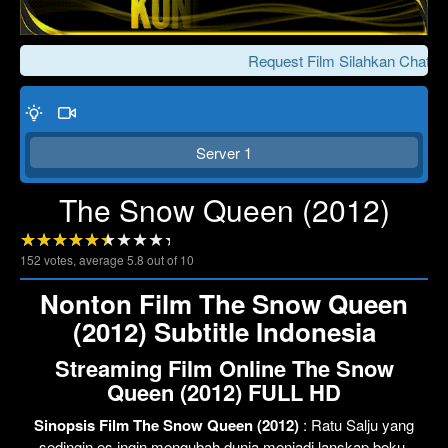
Request Film Silahkan Chat Ke
Server 1
The Snow Queen (2012)
152
votes, average
5.8
out of 10
Click To Play
Lewati >>>
Nonton Film The Snow Queen
(2012) Subtitle Indonesia
Streaming Film Online The Snow
Queen (2012) FULL HD
Sinopsis Film The Snow Queen (2012)
: Ratu Salju yang
sedingin es ingin mengubah dunia menjadi lanskap beku,