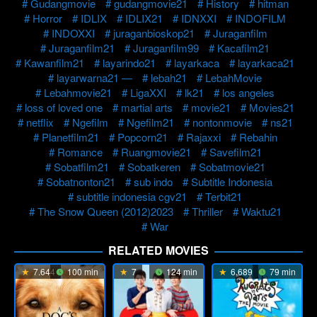
Gudangmovie
gudangmovie21
History
hitman
Horror
IDLIX
IDLIX21
IDNXXI
INDOFILM
INDOXXI
juraganbioskop21
Juraganfilm
Juraganfilm21
Juraganfilm99
Kacafilm21
Kawanfilm21
layarindo21
layarkaca
layarkaca21
layarwarna21 —
lebah21
LebahMovie
Lebahmovie21
LigaXXI
lk21
los angeles
loss of loved one
martial arts
movie21
Movies21
netflix
Ngefilm
Ngefilm21
nontonmovie
ns21
Planetfilm21
Popcorn21
Rajaxxi
Rebahin
Romance
Ruangmovie21
Savefilm21
Sobatfilm21
Sobatkeren
Sobatmovie21
Sobatnonton21
sub indo
Subtitle Indonesia
subtitle indonesia cgv21
Terbit21
The Snow Queen (2012)2023
Thriller
Waktu21
War
RELATED MOVIES
7.644
100 min
7
124 min
6.689
79 min