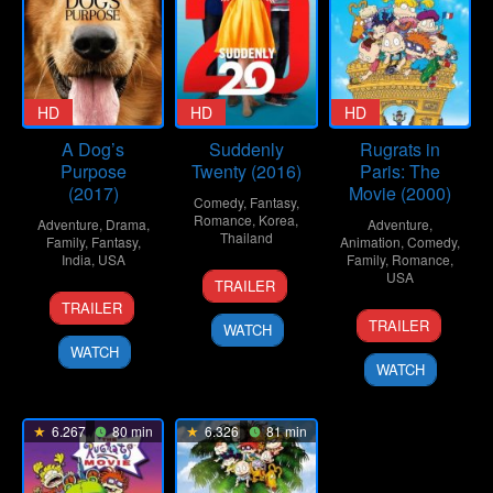
HD
HD
HD
A Dog’s
Suddenly
Rugrats in
Purpose
Twenty (2016)
Paris: The
(2017)
Movie (2000)
Comedy
,
Fantasy
,
Romance
,
Korea
,
Adventure
,
Drama
,
Adventure
,
Thailand
Family
,
Fantasy
,
Animation
,
Comedy
,
India
,
USA
Family
,
Romance
,
24
Supat
USA
TRAILER
19
Lasse
Nov
Rangsipat
TRAILER
17
Stig
Jan
Hallström
2016
TRAILER
WATCH
Nov
Bergqvist
2017
WATCH
2000
WATCH
6.267
80 min
6.326
81 min