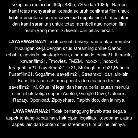
keinginan mulai dari 360p, 480p, 720p dan 1080p. Namun
kami tetap menyarakan kepada seluruh penikmat film untuk
tidak menonton atau mendownload segala jenis film bajakan
dan kami sarankan untuk tetap membeli atau nonton film
resmi yang memiliki lisensi dari pihak terkait.
LAYARWARNA21
Tidak pernah bekerja sama atau memiliki
hubungan kerja dengan situs streaming online Ganool,
rebahin, cgvindo, bioskopkeren, cinemaindo, dunia21, filmapik,
kawanfilm21, Fmoviez, FMZM, indoxx1, indoxxi,
Juraganfilm21, Layarkaca21, lk21, Melongfilm, nb21,Pahe in,
Pusatfilm21, Sogafime, savefilm21, Streamxxi, dan lain-lain.
Kami tidak pernah meng-host video apapun di situs
savefilm21 ini. Situs ini legal dan hanya berisi tautan menuju
situs pihak ketiga seperti Acefile, Google Drive, Uptobox,
Racaty, Openload, Zippyshare, Rapidvideo, dan lainnya.
LAYARWARNA21
Tidak bertanggung jawab atas segala
aspek tentang kepatuhan, hak cipta, legalitas, kesopanan, atau
aspek lain dari konten situs streaming film online lainnya.