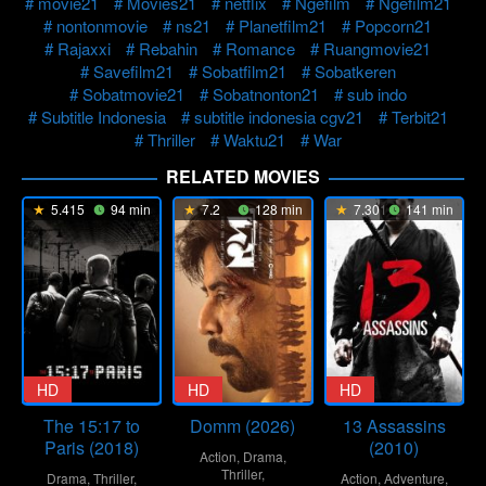
movie21
Movies21
netflix
Ngefilm
Ngefilm21
nontonmovie
ns21
Planetfilm21
Popcorn21
Rajaxxi
Rebahin
Romance
Ruangmovie21
Savefilm21
Sobatfilm21
Sobatkeren
Sobatmovie21
Sobatnonton21
sub indo
Subtitle Indonesia
subtitle indonesia cgv21
Terbit21
Thriller
Waktu21
War
RELATED MOVIES
5.415
94 min
7.2
128 min
7.301
141 min
HD
HD
HD
The 15:17 to
Domm (2026)
13 Assassins
Paris (2018)
(2010)
Action
,
Drama
,
Thriller
,
Drama
,
Thriller
,
Action
,
Adventure
,