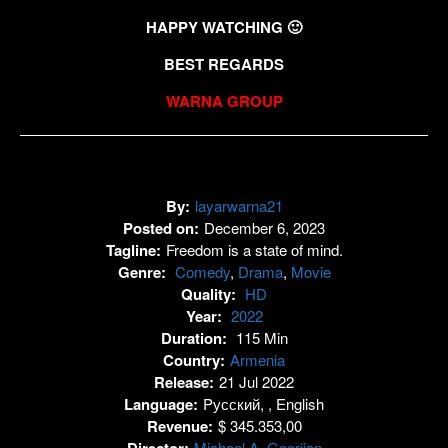
HAPPY WATCHING 🙂
BEST REGARDS
WARNA GROUP
By:
layarwarna21
Posted on:
December 6, 2023
Tagline:
Freedom is a state of mind.
Genre:
Comedy
,
Drama
,
Movie
Quality:
HD
Year:
2022
Duration:
115 Min
Country:
Armenia
Release:
21 Jul 2022
Language:
Pусский, , English
Revenue:
$ 345.353,00
Director:
Michael A. Goorjian