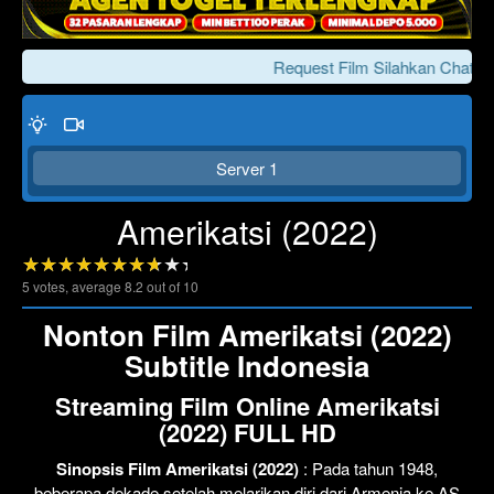
Request Film Silahkan Chat Ke
Server 1
Amerikatsi (2022)
5
votes, average
8.2
out of 10
Click To Play
Lewati >>>
Nonton Film Amerikatsi (2022)
Subtitle Indonesia
Streaming Film Online Amerikatsi
(2022) FULL HD
Sinopsis Film Amerikatsi (2022)
: Pada tahun 1948,
beberapa dekade setelah melarikan diri dari Armenia ke AS