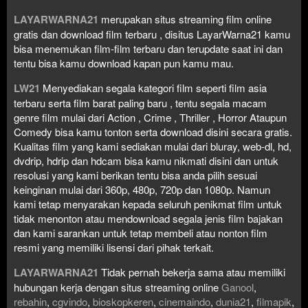
LAYARWARNA21
merupakan situs streaming film online
gratis dan download film terbaru , disitus LayarWarna21 kamu
bisa menemukan film-film terbaru dan terupdate saat ini dan
tentu bisa kamu download kapan pun kamu mau.
LW21
Menyediakan segala kategori film seperti film asia
terbaru serta film barat paling baru , tentu segala macam
genre film mulai dari Action , Crime , Thriller , Horror Ataupun
Comedy bisa kamu tonton serta download disini secara gratis.
Kualitas film yang kami sediakan mulai dari bluray, web-dl, hd,
dvdrip, hdrip dan hdcam bisa kamu nikmati disini dan untuk
resolusi yang kami berikan tentu bisa anda pilih sesuai
keinginan mulai dari 360p, 480p, 720p dan 1080p. Namun
kami tetap menyarakan kepada seluruh penikmat film untuk
tidak menonton atau mendownload segala jenis film bajakan
dan kami sarankan untuk tetap membeli atau nonton film
resmi yang memiliki lisensi dari pihak terkait.
LAYARWARNA21
Tidak pernah bekerja sama atau memiliki
hubungan kerja dengan situs streaming online
Ganool
,
rebahin
,
cgvindo
,
bioskopkeren
,
cinemaindo
,
dunia21
,
filmapik
,