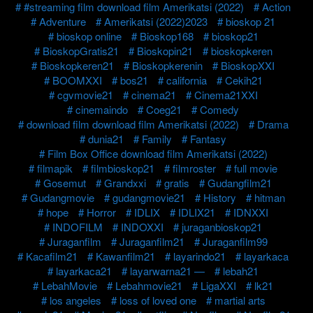
#streaming film download film Amerikatsi (2022)
Action
Adventure
Amerikatsi (2022)2023
bioskop 21
bioskop online
Bioskop168
bioskop21
BioskopGratis21
Bioskopin21
bioskopkeren
Bioskopkeren21
Bioskopkerenin
BioskopXXI
BOOMXXI
bos21
california
Cekih21
cgvmovie21
cinema21
Cinema21XXI
cinemaindo
Coeg21
Comedy
download film download film Amerikatsi (2022)
Drama
dunia21
Family
Fantasy
Film Box Office download film Amerikatsi (2022)
filmapik
filmbioskop21
filmroster
full movie
Gosemut
Grandxxi
gratis
Gudangfilm21
Gudangmovie
gudangmovie21
History
hitman
hope
Horror
IDLIX
IDLIX21
IDNXXI
INDOFILM
INDOXXI
juraganbioskop21
Juraganfilm
Juraganfilm21
Juraganfilm99
Kacafilm21
Kawanfilm21
layarindo21
layarkaca
layarkaca21
layarwarna21 —
lebah21
LebahMovie
Lebahmovie21
LigaXXI
lk21
los angeles
loss of loved one
martial arts