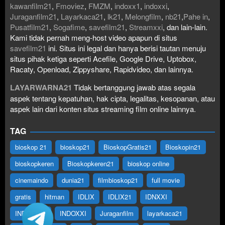
kawanfilm21
,
Fmoviez
,
FMZM
,
indoxx1
,
indoxxi
,
Juraganfilm21
,
Layarkaca21
,
lk21
,
Melongfilm
,
nb21
,
Pahe in
,
Pusatfilm21
,
Sogafime
,
savefilm21
,
Streamxxi
, dan lain-lain.
Kami tidak pernah meng-host video apapun di situs
savefilm21
ini. Situs ini legal dan hanya berisi tautan menuju
situs pihak ketiga seperti Acefile, Google Drive, Uptobox,
Racaty, Openload, Zippyshare, Rapidvideo, dan lainnya.
LAYARWARNA21
Tidak bertanggung jawab atas segala
aspek tentang kepatuhan, hak cipta, legalitas, kesopanan, atau
aspek lain dari konten situs streaming film online lainnya.
TAG
bioskop 21
bioskop21
BioskopGratis21
Bioskopin21
bioskopkeren
Bioskopkeren21
bioskop online
cinemaindo
dunia21
filmbioskop21
full movie
gratis
hitman
IDLIX
IDLIX21
IDNXXI
INDOFILM
INDOXXI
Juraganfilm
layarkaca21