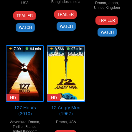
Bangladesh
,
India
USA
Drama
,
Japan
,
United Kingdom
21
Redoan
7
Clint
TRAILER
TRAILER
25
Takashi
Mar
Rony
Feb
Eastwood
TRAILER
Sep
Miike
2026
2018
WATCH
WATCH
2010
WATCH
7.091
94 min
8.566
97 min
HD
HD
127 Hours
12 Angry Men
(2010)
(1957)
Adventure
,
Drama
,
Drama
,
USA
Thriller
,
France
,
United Kingdom
,
10
Don