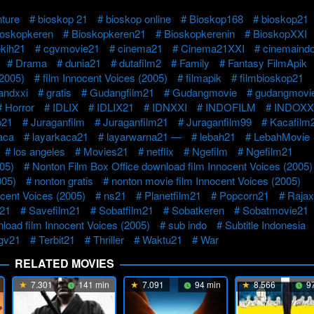
ture
bioskop 21
bioskop online
Bioskop168
bioskop21
ioskopkeren
Bioskopkeren21
Bioskopkerenin
BioskopXXI
kih21
cgvmovie21
cinema21
Cinema21XXI
cinemaind
Drama
dunia21
dutafilm2
Family
Fantasy FilmApik
(2005)
film Innocent Voices (2005)
filmapik
filmbioskop21
andxxi
gratis
Gudangfilm21
Gudangmovie
gudangmovi
Horror
IDLIX
IDLIX21
IDNXXI
INDOFILM
INDOXX
p21
Juraganfilm
Juraganfilm21
Juraganfilm99
Kacafilm
aca
layarkaca21
layarwarna21 —
lebah21
LebahMovie
los angeles
Movies21
netflix
Ngefilm
Ngefilm21
05)
Nonton Film Box Office download film Innocent Voices (2005)
005)
nonton gratis
nonton movie film Innocent Voices (2005)
ocent Voices (2005)
ns21
Planetfilm21
Popcorn21
Rajax
21
Savefilm21
Sobatfilm21
Sobatkeren
Sobatmovie21
nload film Innocent Voices (2005)
sub indo
Subtitle Indonesia
cgv21
Terbit21
Thriller
Waktu21
War
RELATED MOVIES
7.301
141 min
7.091
94 min
8.566
97