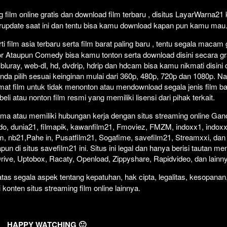
Click To P
Lewati >
film online gratis dan download film terbaru , disitus LayarWarna2
erupdate saat ini dan tentu bisa kamu download kapan pun kamu mau
 film asia terbaru serta film barat paling baru , tentu segala macam
orror Ataupun Comedy bisa kamu tonton serta download disini secara gr
 bluray, web-dl, hd, dvdrip, hdrip dan hdcam bisa kamu nikmati disini
anda pilih sesuai keinginan mulai dari 360p, 480p, 720p dan 1080p. 
at film untuk tidak menonton atau mendownload segala jenis film b
i atau nonton film resmi yang memiliki lisensi dari pihak terkait.
ma atau memiliki hubungan kerja dengan situs streaming online Gano
do, dunia21, filmapik, kawanfilm21, Fmoviez, FMZM, indoxx1, indoxx
m, nb21,Pahe in, Pusatfilm21, Sogafime, savefilm21, Streamxxi, dan 
un di situs savefilm21 ini. Situs ini legal dan hanya berisi tautan me
 Drive, Uptobox, Racaty, Openload, Zippyshare, Rapidvideo, dan lainn
as segala aspek tentang kepatuhan, hak cipta, legalitas, kesopanan
i konten situs streaming film online lainnya.
HAPPY WATCHING 🙂