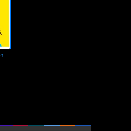
en
ze