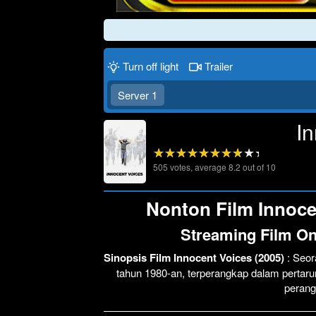
Turn off light
Trailer
Server 1
I
505
votes, average
8.2
out of 10
Nonton Film Innocen
Streaming Film On
Sinopsis Film Innocent Voices (2005)
: Seor
tahun 1980-an, terperangkap dalam pertar
perang