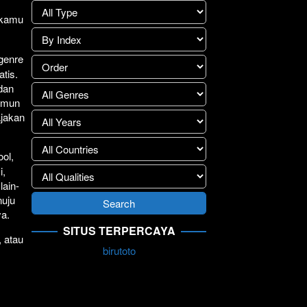
lay
>>
1 kamu
.
 genre
atis.
 dan
Namun
ajakan
ol,
i,
lain-
nuju
ya.
SITUS TERPERCAYA
, atau
birutoto