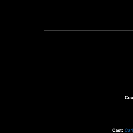
Cou
Cast:
Carl