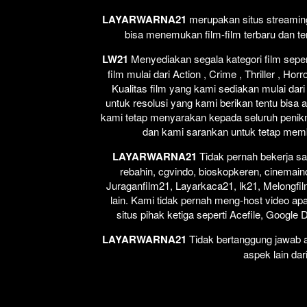
LAYARWARNA21
merupakan situs streaming 
bisa menemukan film-film terbaru dan t
LW21
Menyediakan segala kategori film seperti
film mulai dari Action , Crime , Thriller , H
Kualitas film yang kami sediakan mulai dari
untuk resolusi yang kami berikan tentu bisa 
kami tetap menyarakan kepada seluruh penikm
dan kami sarankan untuk tetap membel
LAYARWARNA21
Tidak pernah bekerja sa
rebahin, cgvindo, bioskopkeren, cinemain
Juraganfilm21, Layarkaca21, lk21, Melongfil
lain. Kami tidak pernah meng-host video apap
situs pihak ketiga seperti Acefile, Google
LAYARWARNA21
Tidak bertanggung jawab at
aspek lain dar