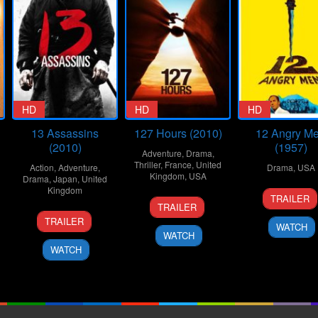
HD
HD
HD
13 Assassins
127 Hours (2010)
12 Angry M
(2010)
(1957)
Adventure
,
Drama
,
Thriller
,
France
,
United
Action
,
Adventure
,
Drama
,
USA
Kingdom
,
USA
Drama
,
Japan
,
United
Kingdom
10
Don
TRAILER
12
Danny
Apr
Kran
TRAILER
25
Takashi
Nov
Boyle
1957
TRAILER
WATCH
Sep
Miike
2010
WATCH
2010
WATCH