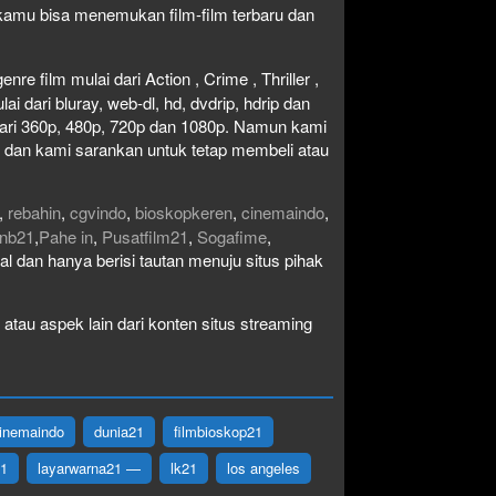
1 kamu bisa menemukan film-film terbaru dan
re film mulai dari Action , Crime , Thriller ,
 dari bluray, web-dl, hd, dvdrip, hdrip dan
i dari 360p, 480p, 720p dan 1080p. Namun kami
n dan kami sarankan untuk tetap membeli atau
,
rebahin
,
cgvindo
,
bioskopkeren
,
cinemaindo
,
nb21
,
Pahe in
,
Pusatfilm21
,
Sogafime
,
egal dan hanya berisi tautan menuju situs pihak
atau aspek lain dari konten situs streaming
inemaindo
dunia21
filmbioskop21
21
layarwarna21 —
lk21
los angeles