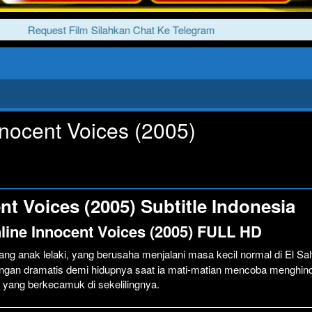
Request Film Silahkan Chat Ke Telegram
nnocent Voices (2005)
t Voices (2005) Subtitle Indonesia
line Innocent Voices (2005) FULL HD
ang anak lelaki, yang berusaha menjalani masa kecil normal di El Sa
ungan dramatis demi hidupnya saat ia mati-matian mencoba menghind
 yang berkecamuk di sekelilingnya.