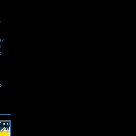
o
e21
I
21
xi
 min