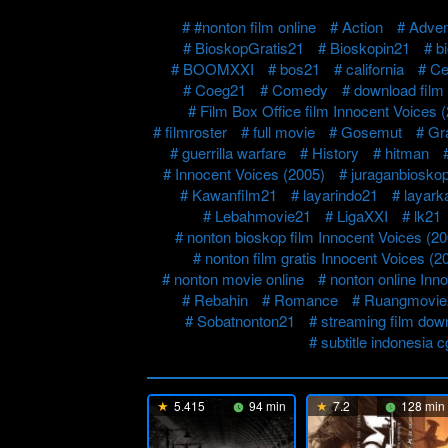
#nonton film online
Action
Adven
BioskopGratis21
Bioskopin21
b
BOOMXXI
bos21
california
Ce
Coeg21
Comedy
download film
Film Box Office film Innocent Voices 
filmroster
full movie
Gosemut
Gr
guerrilla warfare
History
hitman
Innocent Voices (2005)
juraganbiosko
Kawanfilm21
layarindo21
layark
Lebahmovie21
LigaXXI
lk21
nonton bioskop film Innocent Voices (20
nonton film gratis Innocent Voices (2
nonton movie online
nonton online Inn
Rebahin
Romance
Ruangmovie
Sobatnonton21
streaming film dow
subtitle indonesia 
5.415
94 min
7.2
128 min