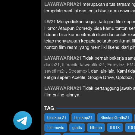
LAYARWARNA21
merupakan situs streaming
terupdate saat ini dan tentu bisa kamu down
LW21
Menyediakan segala kategori film seperti 
Horror Ataupun Comedy bisa kamu tonton serta 
hdcam bisa kamu nikmati disini dan untuk res
tetap menyarakan kepada seluruh penikmat fi
nonton film resmi yang memiliki lisensi dari pih
LAYARWARNA21
Tidak pernah bekerja sama
dunia21
,
filmapik
,
kawanfilm21
,
Fmoviez
,
FM
savefilm21
,
Streamxxi
, dan lain-lain. Kami t
ketiga seperti Acefile, Google Drive, Uptobox
LAYARWARNA21
Tidak bertanggung jawab at
film online lainnya.
TAG
bioskop 21
bioskop21
BioskopGratis21
full movie
gratis
hitman
IDLIX
IDL