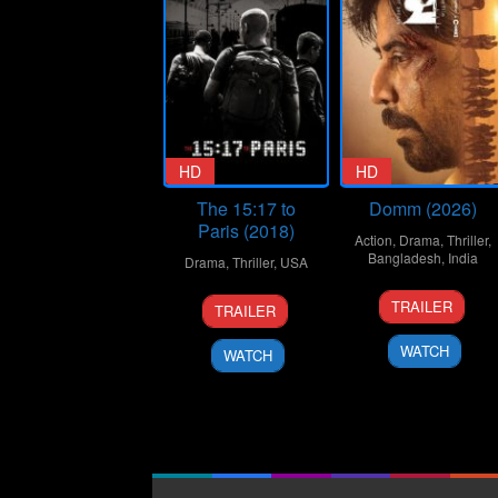
HD
HD
The 15:17 to
Domm (2026)
Paris (2018)
Action
,
Drama
,
Thriller
,
Bangladesh
,
India
Drama
,
Thriller
,
USA
21
Redoan
7
Clint
TRAILER
TRAILER
Mar
Rony
Feb
Eastwood
2026
2018
WATCH
WATCH