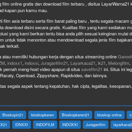
 film online gratis dan download film terbaru , disitus LayarWarna2
load kapan pun kamu mau.
film asia terbaru serta film barat paling baru , tentu segala macam gen
download disini secara gratis. Kualitas film yang kami sediakan mulai
olusi yang kami berikan tentu bisa anda pilih sesuai keinginan mula
lm untuk tidak menonton atau mendownload segala jenis film bajaka
ak terkait.
 atau memiliki hubungan kerja dengan situs streaming online
Ganool
ZM
,
indoxx1
,
indoxxi
,
Juraganfilm21
,
Layarkaca21
,
lk21
,
Melongfilm
,
idak pernah meng-host video apapun di situs
savefilm21
ini. Situs ini l
, Racaty, Openload, Zippyshare, Rapidvideo, dan lainnya.
as segala aspek tentang kepatuhan, hak cipta, legalitas, kesopanan, 
Bioskopin21
bioskopkeren
Bioskopkeren21
bioskop online
c
IX21
IDNXXI
INDOFILM
INDOXXI
Juraganfilm
layarkaca