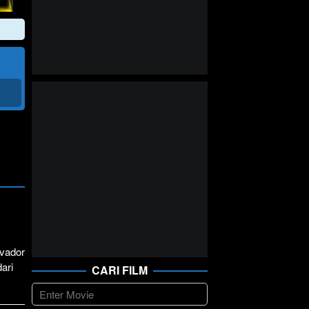
lvador
ari
CARI FILM