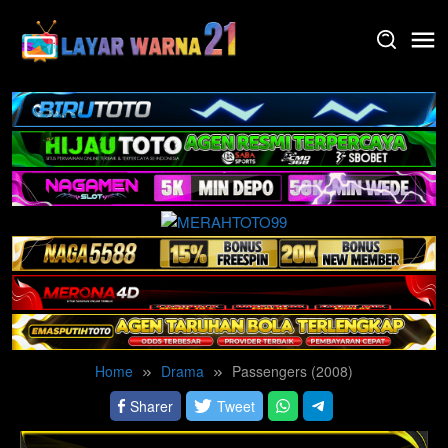
Skip
to
content
Home
Drama
Passengers (2008)
Sharer
Tweet