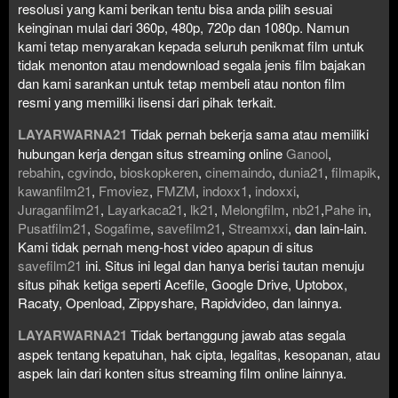
resolusi yang kami berikan tentu bisa anda pilih sesuai
keinginan mulai dari 360p, 480p, 720p dan 1080p. Namun
kami tetap menyarakan kepada seluruh penikmat film untuk
tidak menonton atau mendownload segala jenis film bajakan
dan kami sarankan untuk tetap membeli atau nonton film
resmi yang memiliki lisensi dari pihak terkait.
LAYARWARNA21
Tidak pernah bekerja sama atau memiliki
hubungan kerja dengan situs streaming online
Ganool
,
rebahin
,
cgvindo
,
bioskopkeren
,
cinemaindo
,
dunia21
,
filmapik
,
kawanfilm21
,
Fmoviez
,
FMZM
,
indoxx1
,
indoxxi
,
Juraganfilm21
,
Layarkaca21
,
lk21
,
Melongfilm
,
nb21
,
Pahe in
,
Pusatfilm21
,
Sogafime
,
savefilm21
,
Streamxxi
, dan lain-lain.
Kami tidak pernah meng-host video apapun di situs
savefilm21
ini. Situs ini legal dan hanya berisi tautan menuju
situs pihak ketiga seperti Acefile, Google Drive, Uptobox,
Racaty, Openload, Zippyshare, Rapidvideo, dan lainnya.
LAYARWARNA21
Tidak bertanggung jawab atas segala
aspek tentang kepatuhan, hak cipta, legalitas, kesopanan, atau
aspek lain dari konten situs streaming film online lainnya.