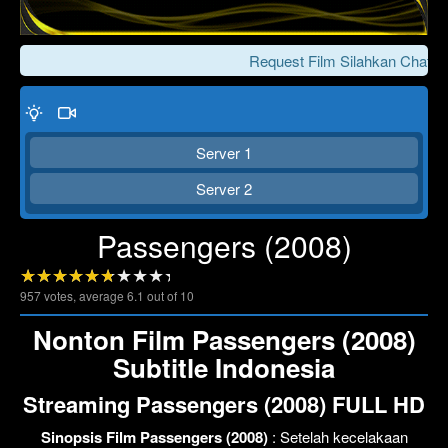
Request Film Silahkan Chat Ke
Server 1
Server 2
Passengers (2008)
Click To Play
Lewati >>>
957
votes, average
6.1
out of 10
Nonton Film Passengers (2008)
Subtitle Indonesia
Streaming Passengers (2008) FULL HD
Sinopsis Film Passengers (2008)
: Setelah kecelakaan