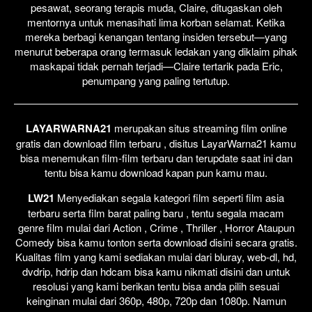
pesawat, seorang terapis muda, Claire, ditugaskan oleh
mentornya untuk menasihati lima korban selamat. Ketika
mereka berbagi kenangan tentang insiden tersebut—yang
menurut beberapa orang termasuk ledakan yang diklaim pihak
maskapai tidak pernah terjadi—Claire tertarik pada Eric,
penumpang yang paling tertutup.
LAYARWARNA21
merupakan situs streaming film online
gratis dan download film terbaru , disitus LayarWarna21 kamu
bisa menemukan film-film terbaru dan terupdate saat ini dan
tentu bisa kamu download kapan pun kamu mau.
LW21
Menyediakan segala kategori film seperti film asia
terbaru serta film barat paling baru , tentu segala macam
genre film mulai dari Action , Crime , Thriller , Horror Ataupun
Comedy bisa kamu tonton serta download disini secara gratis.
Kualitas film yang kami sediakan mulai dari bluray, web-dl, hd,
dvdrip, hdrip dan hdcam bisa kamu nikmati disini dan untuk
resolusi yang kami berikan tentu bisa anda pilih sesuai
keinginan mulai dari 360p, 480p, 720p dan 1080p. Namun