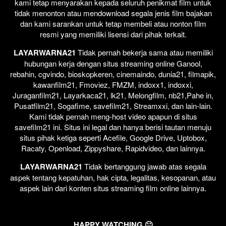
kami tetap menyarakan kepada seluruh penikmat film untuk
tidak menonton atau mendownload segala jenis film bajakan
dan kami sarankan untuk tetap membeli atau nonton film
resmi yang memiliki lisensi dari pihak terkait.
LAYARWARNA21
Tidak pernah bekerja sama atau memiliki
hubungan kerja dengan situs streaming online Ganool,
rebahin, cgvindo, bioskopkeren, cinemaindo, dunia21, filmapik,
kawanfilm21, Fmoviez, FMZM, indoxx1, indoxxi,
Juraganfilm21, Layarkaca21, lk21, Melongfilm, nb21,Pahe in,
Pusatfilm21, Sogafime, savefilm21, Streamxxi, dan lain-lain.
Kami tidak pernah meng-host video apapun di situs
savefilm21 ini. Situs ini legal dan hanya berisi tautan menuju
situs pihak ketiga seperti Acefile, Google Drive, Uptobox,
Racaty, Openload, Zippyshare, Rapidvideo, dan lainnya.
LAYARWARNA21
Tidak bertanggung jawab atas segala
aspek tentang kepatuhan, hak cipta, legalitas, kesopanan, atau
aspek lain dari konten situs streaming film online lainnya.
HAPPY WATCHING 🙂