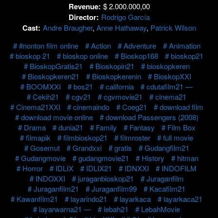
Revenue:
$ 2.000.000,00
Director:
Rodrigo García
Cast:
Andre Braugher
,
Anne Hathaway
,
Patrick Wilson
#nonton film online
Action
Adventure
Animation
bioskop 21
bioskop online
Bioskop168
bioskop21
BioskopGratis21
Bioskopin21
bioskopkeren
Bioskopkeren21
Bioskopkerenin
BioskopXXI
BOOMXXI
bos21
california
cdutafilm21 —
Cekih21
cgv21
cgvmovie21
cinema21
Cinema21XXI
cinemaindo
Coeg21
download film
download movie online
download Passengers (2008)
Drama
dunia21
Family
Fantasy
Film Box
filmapik
filmbioskop21
filmroster
full movie
Gosemut
Grandxxi
gratis
Gudangfilm21
Gudangmovie
gudangmovie21
History
hitman
Horror
IDLIX
IDLIX21
IDNXXI
INDOFILM
INDOXXI
juraganbioskop21
Juraganfilm
Juraganfilm21
Juraganfilm99
Kacafilm21
Kawanfilm21
layarindo21
layarkaca
layarkaca21
layarwarna21 —
lebah21
LebahMovie