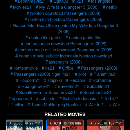
Lebahmovie21
LigaXXI
lk21
los angeles
Movies21
My Wife Is a Gangster 3 (2006)
netflix
Nonton download Passengers (2008)
nonton film bioskop Passengers (2008)
Nonton Film Box Office nonton My Wife Is a Gangster 3
(2006)
nonton film gratis
nonton gratis film
nonton movie download Passengers (2008)
nonton movie online download Passengers (2008)
nonton movie subtitle indonesia Nonton download
Passengers (2008)
nontonmovie
ns21
Office
Passengers (2008)
Passengers (2008) Ngefilm21
pilot
Planetfilm21
Popcorn21
Rajaxxi
Rebahin
Romance
Ruangmovie21
Savefilm21
Sobatfilm21
Sobatkeren
Sobatmovie21
Sobatnonton21
spacecraft
sub indo
Subtitle Indonesia
Terbit21
Thriller
Touch MeRør mig Ngefilm
Waktu21
War
RELATED MOVIES
8.566
97 min
6.19
108 min
7.768
107 min