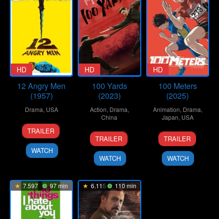
HD
HD
HD
12 Angry Men
100 Yards
100 Meters
(1957)
(2023)
(2025)
Drama
,
USA
Action
,
Drama
,
Animation
,
Drama
,
China
Japan
,
USA
10
Don
TRAILER
20
Xu
19
Kenji
Apr
Kranze
TRAILER
TRAILER
Sep
Junfeng
Sep
Iwaisawa
1957
WATCH
2024
2025
WATCH
WATCH
7.597
97 min
6.115
110 min