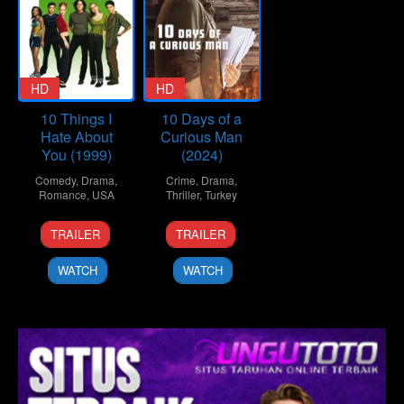
HD
HD
10 Things I
10 Days of a
Hate About
Curious Man
You (1999)
(2024)
Comedy
,
Drama
,
Crime
,
Drama
,
Romance
,
USA
Thriller
,
Turkey
30
Gil
6
Uluç
TRAILER
TRAILER
Mar
Junger
Nov
Bayraktar
1999
2024
WATCH
WATCH