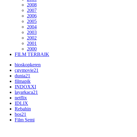
2008
2007
2006
2005
2004
2003
2002
2001
2000
FILM TERBAIK
bioskopkeren
cgvmovie21
dunia21
filmapik
INDOXXI
layarkaca21
netflix
IDLIX
Rebahin
bos21
Film Semi