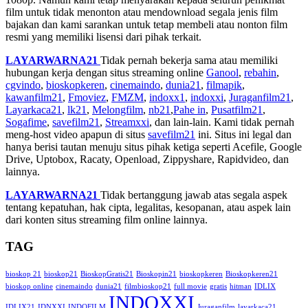
film untuk tidak menonton atau mendownload segala jenis film
bajakan dan kami sarankan untuk tetap membeli atau nonton film
resmi yang memiliki lisensi dari pihak terkait.
LAYARWARNA21
Tidak pernah bekerja sama atau memiliki
hubungan kerja dengan situs streaming online
Ganool
,
rebahin
,
cgvindo
,
bioskopkeren
,
cinemaindo
,
dunia21
,
filmapik
,
kawanfilm21
,
Fmoviez
,
FMZM
,
indoxx1
,
indoxxi
,
Juraganfilm21
,
Layarkaca21
,
lk21
,
Melongfilm
,
nb21
,
Pahe in
,
Pusatfilm21
,
Sogafime
,
savefilm21
,
Streamxxi
, dan lain-lain. Kami tidak pernah
meng-host video apapun di situs
savefilm21
ini. Situs ini legal dan
hanya berisi tautan menuju situs pihak ketiga seperti Acefile, Google
Drive, Uptobox, Racaty, Openload, Zippyshare, Rapidvideo, dan
lainnya.
LAYARWARNA21
Tidak bertanggung jawab atas segala aspek
tentang kepatuhan, hak cipta, legalitas, kesopanan, atau aspek lain
dari konten situs streaming film online lainnya.
TAG
bioskop 21
bioskop21
BioskopGratis21
Bioskopin21
bioskopkeren
Bioskopkeren21
bioskop online
cinemaindo
dunia21
filmbioskop21
full movie
gratis
hitman
IDLIX
INDOXXI
IDLIX21
IDNXXI
INDOFILM
Juraganfilm
layarkaca21