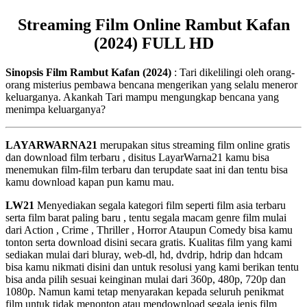
Streaming Film Online Rambut Kafan
(2024) FULL HD
Sinopsis Film Rambut Kafan (2024)
: Tari dikelilingi oleh orang-
orang misterius pembawa bencana mengerikan yang selalu meneror
keluarganya. Akankah Tari mampu mengungkap bencana yang
menimpa keluarganya?
LAYARWARNA21
merupakan situs streaming film online gratis
dan download film terbaru , disitus LayarWarna21 kamu bisa
menemukan film-film terbaru dan terupdate saat ini dan tentu bisa
kamu download kapan pun kamu mau.
LW21
Menyediakan segala kategori film seperti film asia terbaru
serta film barat paling baru , tentu segala macam genre film mulai
dari Action , Crime , Thriller , Horror Ataupun Comedy bisa kamu
tonton serta download disini secara gratis. Kualitas film yang kami
sediakan mulai dari bluray, web-dl, hd, dvdrip, hdrip dan hdcam
bisa kamu nikmati disini dan untuk resolusi yang kami berikan tentu
bisa anda pilih sesuai keinginan mulai dari 360p, 480p, 720p dan
1080p. Namun kami tetap menyarakan kepada seluruh penikmat
film untuk tidak menonton atau mendownload segala jenis film