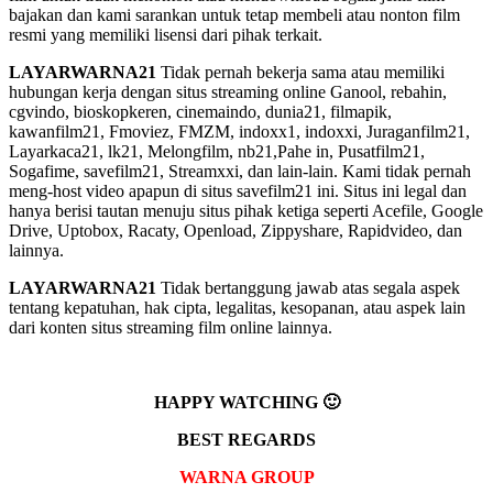
bajakan dan kami sarankan untuk tetap membeli atau nonton film
resmi yang memiliki lisensi dari pihak terkait.
LAYARWARNA21
Tidak pernah bekerja sama atau memiliki
hubungan kerja dengan situs streaming online Ganool, rebahin,
cgvindo, bioskopkeren, cinemaindo, dunia21, filmapik,
kawanfilm21, Fmoviez, FMZM, indoxx1, indoxxi, Juraganfilm21,
Layarkaca21, lk21, Melongfilm, nb21,Pahe in, Pusatfilm21,
Sogafime, savefilm21, Streamxxi, dan lain-lain. Kami tidak pernah
meng-host video apapun di situs savefilm21 ini. Situs ini legal dan
hanya berisi tautan menuju situs pihak ketiga seperti Acefile, Google
Drive, Uptobox, Racaty, Openload, Zippyshare, Rapidvideo, dan
lainnya.
LAYARWARNA21
Tidak bertanggung jawab atas segala aspek
tentang kepatuhan, hak cipta, legalitas, kesopanan, atau aspek lain
dari konten situs streaming film online lainnya.
HAPPY WATCHING 🙂
BEST REGARDS
WARNA GROUP