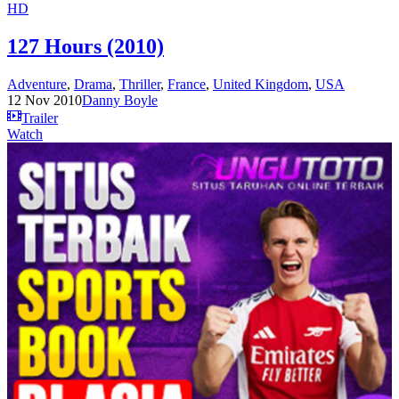
HD
127 Hours (2010)
Adventure
,
Drama
,
Thriller
,
France
,
United Kingdom
,
USA
12 Nov 2010
Danny Boyle
Trailer
Watch