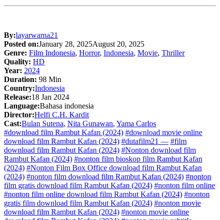
By:
layarwarna21
Posted on:
January 28, 2025
August 20, 2025
Genre:
Film Indonesia
,
Horror
,
Indonesia
,
Movie
,
Thriller
Quality:
HD
Year:
2024
Duration:
98 Min
Country:
Indonesia
Release:
18 Jan 2024
Language:
Bahasa indonesia
Director:
Helfi C.H. Kardit
Cast:
Bulan Sutena
,
Nita Gunawan
,
Yama Carlos
#download film Rambut Kafan (2024)
#download movie online
download film Rambut Kafan (2024)
#dutafilm21 —
#film
download film Rambut Kafan (2024)
#Nonton download film
Rambut Kafan (2024)
#nonton film bioskop film Rambut Kafan
(2024)
#Nonton Film Box Office download film Rambut Kafan
(2024)
#nonton film download film Rambut Kafan (2024)
#nonton
film gratis download film Rambut Kafan (2024)
#nonton film online
#nonton film online download film Rambut Kafan (2024)
#nonton
gratis film download film Rambut Kafan (2024)
#nonton movie
download film Rambut Kafan (2024)
#nonton movie online