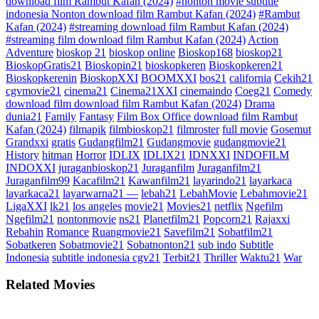
download film Rambut Kafan (2024)
#nonton movie subtitle
indonesia Nonton download film Rambut Kafan (2024)
#Rambut
Kafan (2024)
#streaming download film Rambut Kafan (2024)
#streaming film download film Rambut Kafan (2024)
Action
Adventure
bioskop 21
bioskop online
Bioskop168
bioskop21
BioskopGratis21
Bioskopin21
bioskopkeren
Bioskopkeren21
Bioskopkerenin
BioskopXXI
BOOMXXI
bos21
california
Cekih21
cgvmovie21
cinema21
Cinema21XXI
cinemaindo
Coeg21
Comedy
download film download film Rambut Kafan (2024)
Drama
dunia21
Family
Fantasy
Film Box Office download film Rambut
Kafan (2024)
filmapik
filmbioskop21
filmroster
full movie
Gosemut
Grandxxi
gratis
Gudangfilm21
Gudangmovie
gudangmovie21
History
hitman
Horror
IDLIX
IDLIX21
IDNXXI
INDOFILM
INDOXXI
juraganbioskop21
Juraganfilm
Juraganfilm21
Juraganfilm99
Kacafilm21
Kawanfilm21
layarindo21
layarkaca
layarkaca21
layarwarna21 —
lebah21
LebahMovie
Lebahmovie21
LigaXXI
lk21
los angeles
movie21
Movies21
netflix
Ngefilm
Ngefilm21
nontonmovie
ns21
Planetfilm21
Popcorn21
Rajaxxi
Rebahin
Romance
Ruangmovie21
Savefilm21
Sobatfilm21
Sobatkeren
Sobatmovie21
Sobatnonton21
sub indo
Subtitle
Indonesia
subtitle indonesia cgv21
Terbit21
Thriller
Waktu21
War
Related Movies