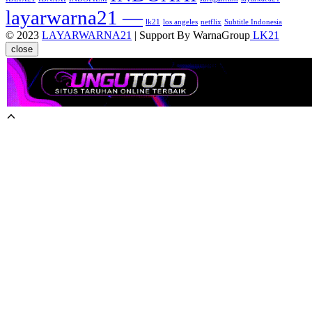
layarwarna21 —
lk21
los angeles
netflix
Subtitle Indonesia
© 2023
LAYARWARNA21
| Support By WarnaGroup
LK21
close