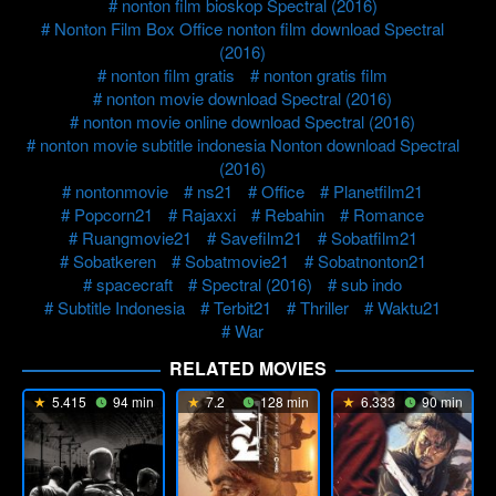
nonton film bioskop Spectral (2016)
Nonton Film Box Office nonton film download Spectral
(2016)
nonton film gratis
nonton gratis film
nonton movie download Spectral (2016)
nonton movie online download Spectral (2016)
nonton movie subtitle indonesia Nonton download Spectral
(2016)
nontonmovie
ns21
Office
Planetfilm21
Popcorn21
Rajaxxi
Rebahin
Romance
Ruangmovie21
Savefilm21
Sobatfilm21
Sobatkeren
Sobatmovie21
Sobatnonton21
spacecraft
Spectral (2016)
sub indo
Subtitle Indonesia
Terbit21
Thriller
Waktu21
War
RELATED MOVIES
5.415
94 min
7.2
128 min
6.333
90 min