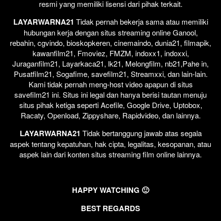
resmi yang memiliki lisensi dari pihak terkait.
LAYARWARNA21
Tidak pernah bekerja sama atau memiliki
hubungan kerja dengan situs streaming online Ganool,
rebahin, cgvindo, bioskopkeren, cinemaindo, dunia21, filmapik,
kawanfilm21, Fmoviez, FMZM, indoxx1, indoxxi,
Juraganfilm21, Layarkaca21, lk21, Melongfilm, nb21,Pahe in,
Pusatfilm21, Sogafime, savefilm21, Streamxxi, dan lain-lain.
Kami tidak pernah meng-host video apapun di situs
savefilm21 ini. Situs ini legal dan hanya berisi tautan menuju
situs pihak ketiga seperti Acefile, Google Drive, Uptobox,
Racaty, Openload, Zippyshare, Rapidvideo, dan lainnya.
LAYARWARNA21
Tidak bertanggung jawab atas segala
aspek tentang kepatuhan, hak cipta, legalitas, kesopanan, atau
aspek lain dari konten situs streaming film online lainnya.
HAPPY WATCHING 🙂
BEST REGARDS