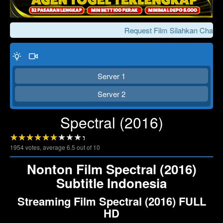
Request Film Silahkan Chat Ke
Server 1
Server 2
Spectral (2016)
Click To Play
Lewati >>>
1954
votes, average
6.5
out of 10
Nonton Film Spectral (2016)
Subtitle Indonesia
Streaming Film Spectral (2016) FULL
HD