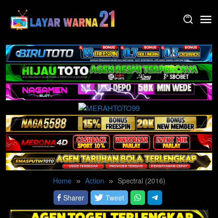
Skip
to
content
Home
Action
Spectral (2016)
Sharer
Tweet