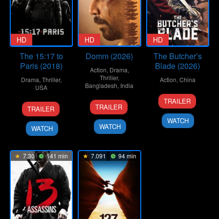
HD
HD
HD
The 15:17 to
Domm (2026)
The Butcher’s
Paris (2018)
Blade (2026)
Action
,
Drama
,
Thriller
,
Drama
,
Thriller
,
Action
,
China
Bangladesh
,
India
USA
8
Liu
TRAILER
21
Redoan
7
Clint
Jan
Wenpu
TRAILER
TRAILER
Mar
Rony
Feb
Eastwood
2026
WATCH
2026
2018
WATCH
WATCH
7.301
141 min
7.091
94 min