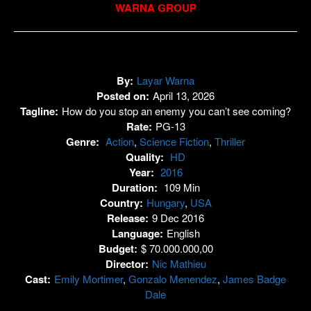
WARNA GROUP
By:
Layar Warna
Posted on:
April 13, 2026
Tagline:
How do you stop an enemy you can’t see coming?
Rate:
PG-13
Genre:
Action
,
Science Fiction
,
Thriller
Quality:
HD
Year:
2016
Duration:
109 Min
Country:
Hungary
,
USA
Release:
9 Dec 2016
Language:
English
Budget:
$ 70.000.000,00
Director:
Nic Mathieu
Cast:
Emily Mortimer
,
Gonzalo Menendez
,
James Badge
Dale