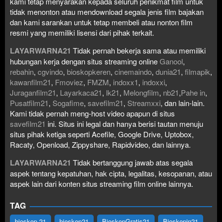
kami tetap menyarakan kepada seluruh penikmat film untuk
tidak menonton atau mendownload segala jenis film bajakan
dan kami sarankan untuk tetap membeli atau nonton film
resmi yang memiliki lisensi dari pihak terkait.
LAYARWARNA21
Tidak pernah bekerja sama atau memiliki
hubungan kerja dengan situs streaming online
Ganool
,
rebahin
,
cgvindo
,
bioskopkeren
,
cinemaindo
,
dunia21
,
filmapik
,
kawanfilm21
,
Fmoviez
,
FMZM
,
indoxx1
,
indoxxi
,
Juraganfilm21
,
Layarkaca21
,
lk21
,
Melongfilm
,
nb21
,
Pahe in
,
Pusatfilm21
,
Sogafime
,
savefilm21
,
Streamxxi
, dan lain-lain.
Kami tidak pernah meng-host video apapun di situs
savefilm21
ini. Situs ini legal dan hanya berisi tautan menuju
situs pihak ketiga seperti Acefile, Google Drive, Uptobox,
Racaty, Openload, Zippyshare, Rapidvideo, dan lainnya.
LAYARWARNA21
Tidak bertanggung jawab atas segala
aspek tentang kepatuhan, hak cipta, legalitas, kesopanan, atau
aspek lain dari konten situs streaming film online lainnya.
TAG
bioskop 21
bioskop21
BioskopGratis21
Bioskopin21