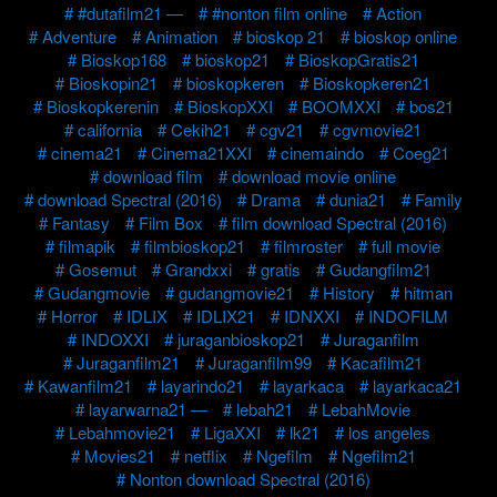
#dutafilm21 —
#nonton film online
Action
Adventure
Animation
bioskop 21
bioskop online
Bioskop168
bioskop21
BioskopGratis21
Bioskopin21
bioskopkeren
Bioskopkeren21
Bioskopkerenin
BioskopXXI
BOOMXXI
bos21
california
Cekih21
cgv21
cgvmovie21
cinema21
Cinema21XXI
cinemaindo
Coeg21
download film
download movie online
download Spectral (2016)
Drama
dunia21
Family
Fantasy
Film Box
film download Spectral (2016)
filmapik
filmbioskop21
filmroster
full movie
Gosemut
Grandxxi
gratis
Gudangfilm21
Gudangmovie
gudangmovie21
History
hitman
Horror
IDLIX
IDLIX21
IDNXXI
INDOFILM
INDOXXI
juraganbioskop21
Juraganfilm
Juraganfilm21
Juraganfilm99
Kacafilm21
Kawanfilm21
layarindo21
layarkaca
layarkaca21
layarwarna21 —
lebah21
LebahMovie
Lebahmovie21
LigaXXI
lk21
los angeles
Movies21
netflix
Ngefilm
Ngefilm21
Nonton download Spectral (2016)