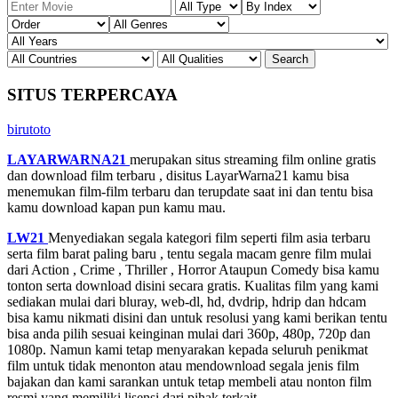
SITUS TERPERCAYA
birutoto
LAYARWARNA21
merupakan situs streaming film online gratis
dan download film terbaru , disitus LayarWarna21 kamu bisa
menemukan film-film terbaru dan terupdate saat ini dan tentu bisa
kamu download kapan pun kamu mau.
LW21
Menyediakan segala kategori film seperti film asia terbaru
serta film barat paling baru , tentu segala macam genre film mulai
dari Action , Crime , Thriller , Horror Ataupun Comedy bisa kamu
tonton serta download disini secara gratis. Kualitas film yang kami
sediakan mulai dari bluray, web-dl, hd, dvdrip, hdrip dan hdcam
bisa kamu nikmati disini dan untuk resolusi yang kami berikan tentu
bisa anda pilih sesuai keinginan mulai dari 360p, 480p, 720p dan
1080p. Namun kami tetap menyarakan kepada seluruh penikmat
film untuk tidak menonton atau mendownload segala jenis film
bajakan dan kami sarankan untuk tetap membeli atau nonton film
resmi yang memiliki lisensi dari pihak terkait.