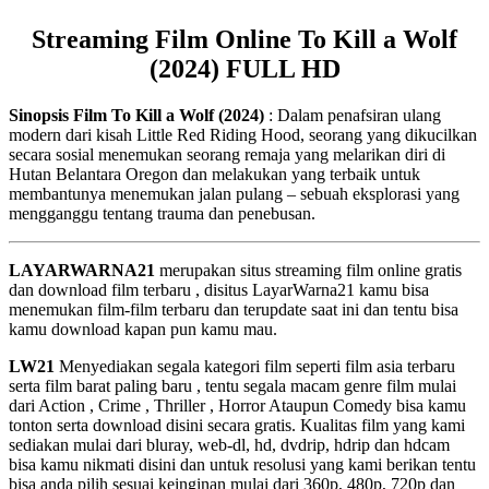
Streaming Film Online To Kill a Wolf
(2024) FULL HD
Sinopsis Film To Kill a Wolf (2024)
: Dalam penafsiran ulang
modern dari kisah Little Red Riding Hood, seorang yang dikucilkan
secara sosial menemukan seorang remaja yang melarikan diri di
Hutan Belantara Oregon dan melakukan yang terbaik untuk
membantunya menemukan jalan pulang – sebuah eksplorasi yang
mengganggu tentang trauma dan penebusan.
LAYARWARNA21
merupakan situs streaming film online gratis
dan download film terbaru , disitus LayarWarna21 kamu bisa
menemukan film-film terbaru dan terupdate saat ini dan tentu bisa
kamu download kapan pun kamu mau.
LW21
Menyediakan segala kategori film seperti film asia terbaru
serta film barat paling baru , tentu segala macam genre film mulai
dari Action , Crime , Thriller , Horror Ataupun Comedy bisa kamu
tonton serta download disini secara gratis. Kualitas film yang kami
sediakan mulai dari bluray, web-dl, hd, dvdrip, hdrip dan hdcam
bisa kamu nikmati disini dan untuk resolusi yang kami berikan tentu
bisa anda pilih sesuai keinginan mulai dari 360p, 480p, 720p dan