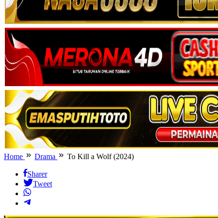
Home
Drama
To Kill a Wolf (2024)
Sharer
Tweet