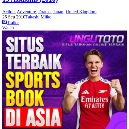
Action
,
Adventure
,
Drama
,
Japan
,
United Kingdom
25 Sep 2010
Takashi Miike
Trailer
Watch