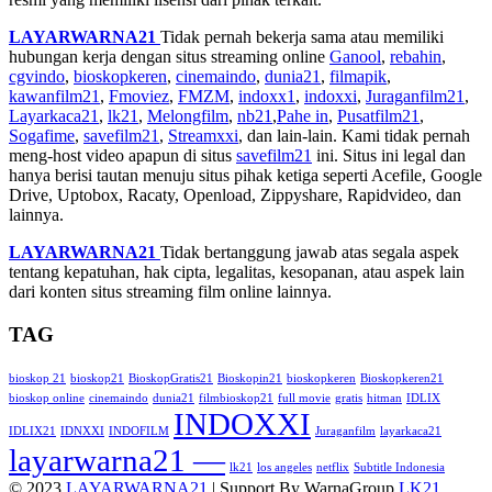
LAYARWARNA21
Tidak pernah bekerja sama atau memiliki
hubungan kerja dengan situs streaming online
Ganool
,
rebahin
,
cgvindo
,
bioskopkeren
,
cinemaindo
,
dunia21
,
filmapik
,
kawanfilm21
,
Fmoviez
,
FMZM
,
indoxx1
,
indoxxi
,
Juraganfilm21
,
Layarkaca21
,
lk21
,
Melongfilm
,
nb21
,
Pahe in
,
Pusatfilm21
,
Sogafime
,
savefilm21
,
Streamxxi
, dan lain-lain. Kami tidak pernah
meng-host video apapun di situs
savefilm21
ini. Situs ini legal dan
hanya berisi tautan menuju situs pihak ketiga seperti Acefile, Google
Drive, Uptobox, Racaty, Openload, Zippyshare, Rapidvideo, dan
lainnya.
LAYARWARNA21
Tidak bertanggung jawab atas segala aspek
tentang kepatuhan, hak cipta, legalitas, kesopanan, atau aspek lain
dari konten situs streaming film online lainnya.
TAG
bioskop 21
bioskop21
BioskopGratis21
Bioskopin21
bioskopkeren
Bioskopkeren21
bioskop online
cinemaindo
dunia21
filmbioskop21
full movie
gratis
hitman
IDLIX
INDOXXI
IDLIX21
IDNXXI
INDOFILM
Juraganfilm
layarkaca21
layarwarna21 —
lk21
los angeles
netflix
Subtitle Indonesia
© 2023
LAYARWARNA21
| Support By WarnaGroup
LK21