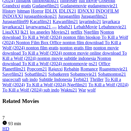
(2024) filmapik
filmbioskop21
filmroster
full movie
Gosemut
Grandxxi
gratis
Gudangfilm21
Gudangmovie
gudangmovie21
History
hitman
Horror
IDLIX
IDLIX21
IDNXXI
INDOFILM
INDOXXI
juraganbioskop21
Juraganfilm
Juraganfilm21
Juraganfilm99
Kacafilm21
Kawanfilm21
layarindo21
layarkaca
layarkaca21
layarwarna21 —
lebah21
LebahMovie
Lebahmovie21
LigaXXI
lk21
los angeles
Movies21
netflix
Ngefilm
Nonton
download To Kill a Wolf (2024) nonton film bioskop To Kill a Wolf
(2024) Nonton Film Box Office nonton film download To Kill a
Wolf (2024) nonton film gratis
nonton gratis film
nonton movie
download To Kill a Wolf (2024) nonton movie online download To
Kill a Wolf (2024) nonton movie subtitle indonesia Nonton
download To Kill a Wolf (2024) nontonmovie
ns21
Office
Planetfilm21
Popcorn21
Rajaxxi
Rebahin
Romance
Ruangmovie21
Savefilm21
Sobatfilm21
Sobatkeren
Sobatmovie21
Sobatnonton21
spacecraft
sub indo
Subtitle Indonesia
Terbit21
Thriller
To Kill a
Wolf (2024)
To Kill a Wolf (2024) Ngefilm21
To Kill a Wolf (2024)
To Kill a Wolf (2024) sub indo
Waktu21
War
wolf
Related Movies
7
93 min
HD