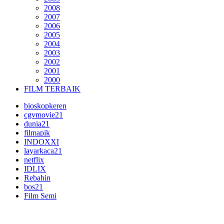
2008
2007
2006
2005
2004
2003
2002
2001
2000
FILM TERBAIK
bioskopkeren
cgvmovie21
dunia21
filmapik
INDOXXI
layarkaca21
netflix
IDLIX
Rebahin
bos21
Film Semi