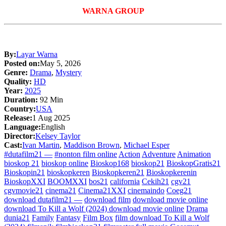
WARNA GROUP
By:
Layar Warna
Posted on:
May 5, 2026
Genre:
Drama
,
Mystery
Quality:
HD
Year:
2025
Duration:
92 Min
Country:
USA
Release:
1 Aug 2025
Language:
English
Director:
Kelsey Taylor
Cast:
Ivan Martin
,
Maddison Brown
,
Michael Esper
#dutafilm21 —
#nonton film online
Action
Adventure
Animation
bioskop 21
bioskop online
Bioskop168
bioskop21
BioskopGratis21
Bioskopin21
bioskopkeren
Bioskopkeren21
Bioskopkerenin
BioskopXXI
BOOMXXI
bos21
california
Cekih21
cgv21
cgvmovie21
cinema21
Cinema21XXI
cinemaindo
Coeg21
download dutafilm21 —
download film
download movie online
download To Kill a Wolf (2024) download movie online
Drama
dunia21
Family
Fantasy
Film Box
film download To Kill a Wolf