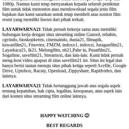
1080p. Namun kami tetap menyarakan kepada seluruh penikmat
film untuk tidak menonton atau mendownload segala jenis film
bajakan dan kami sarankan untuk tetap membeli atau nonton film
resmi yang memiliki lisensi dari pihak terkait.
LAYARWARNA21
Tidak pernah bekerja sama atau memiliki
hubungan kerja dengan situs streaming online Ganool, rebahin,
cgvindo, bioskopkeren, cinemaindo, dunia21, filmapik,
kawanfilm21, Fmoviez, FMZM, indoxx1, indoxxi, Juraganfilm21,
Layarkaca21, lk21, Melongfilm, nb21,Pahe in, Pusatfilm21,
Sogafime, savefilm21, Streamxxi, dan lain-lain. Kami tidak pernah
meng-host video apapun di situs savefilm21 ini. Situs ini legal dan
hanya berisi tautan menuju situs pihak ketiga seperti Acefile, Google
Drive, Uptobox, Racaty, Openload, Zippyshare, Rapidvideo, dan
lainnya.
LAYARWARNA21
Tidak bertanggung jawab atas segala aspek
tentang kepatuhan, hak cipta, legalitas, kesopanan, atau aspek lain
dari konten situs streaming film online lainnya.
HAPPY WATCHING 🙂
BEST REGARDS