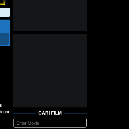
uk
 depan
CARI FILM