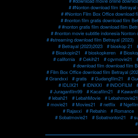
#download movie online download
#Nonton download film Betrayal 
#Nonton Film Box Office download fi
#nonton film gratis download film Be
#nonton gratis film download film Betr
#nonton movie subtitle indonesia Nonton 
#streaming download film Betrayal (2023)
Betrayal (2023)2023
bioskop 21
Bioskopin21
bioskopkeren
Biosko
california
Cekih21
cgvmovie21
download film download film B
Film Box Office download film Betrayal (20
Grandxxi
gratis
Gudangfilm21
Gu
IDLIX21
IDNXXI
INDOFILM
Juraganfilm99
Kacafilm21
Kawanfi
lebah21
LebahMovie
Lebahmovie21
movie21
Movies21
netflix
Ngefil
Rajaxxi
Rebahin
Romance
Sobatmovie21
Sobatnonton21
s