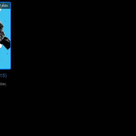
 min
15)
ller
,
n