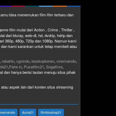
1 kamu bisa menemukan film-film terbaru dan
re film mulai dari Action , Crime , Thriller ,
 dari bluray, web-dl, hd, dvdrip, hdrip dan
i dari 360p, 480p, 720p dan 1080p. Namun kami
n dan kami sarankan untuk tetap membeli atau
,
rebahin
,
cgvindo
,
bioskopkeren
,
cinemaindo
,
nb21
,
Pahe in
,
Pusatfilm21
,
Sogafime
,
egal dan hanya berisi tautan menuju situs pihak
atau aspek lain dari konten situs streaming
inemaindo
dunia21
filmbioskop21