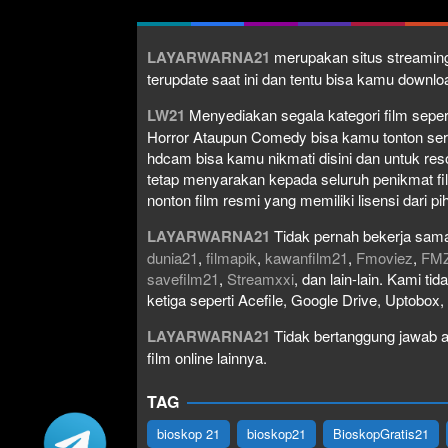
LAYARWARNA21
merupakan situs streaming
terupdate saat ini dan tentu bisa kamu down
LW21
Menyediakan segala kategori film seperti 
Horror Ataupun Comedy bisa kamu tonton serta 
hdcam bisa kamu nikmati disini dan untuk res
tetap menyarakan kepada seluruh penikmat fi
nonton film resmi yang memiliki lisensi dari pih
LAYARWARNA21
Tidak pernah bekerja sama
dunia21
,
filmapik
,
kawanfilm21
,
Fmoviez
,
FM
savefilm21
,
Streamxxi
, dan lain-lain. Kami t
ketiga seperti Acefile, Google Drive, Uptobox
LAYARWARNA21
Tidak bertanggung jawab at
film online lainnya.
TAG
bioskop 21
bioskop21
BioskopGratis21