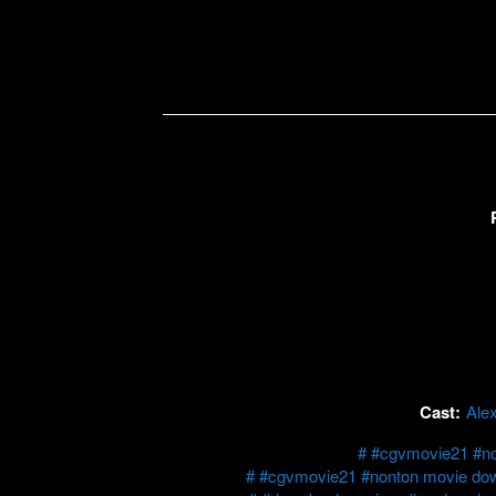
Cast:
Alex
#cgvmovie21 #non
#cgvmovie21 #nonton movie down