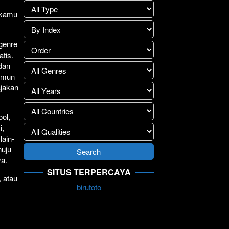
lay
>>
1 kamu
.
 genre
atis.
 dan
Namun
ajakan
ol,
i,
lain-
nuju
ya.
SITUS TERPERCAYA
, atau
birutoto