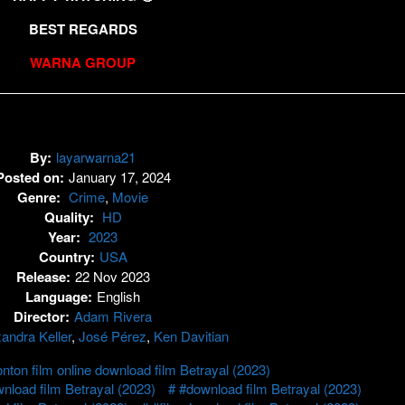
BEST REGARDS
WARNA GROUP
By:
layarwarna21
Posted on:
January 17, 2024
Genre:
Crime
,
Movie
Quality:
HD
Year:
2023
Country:
USA
Release:
22 Nov 2023
Language:
English
Director:
Adam Rivera
andra Keller
,
José Pérez
,
Ken Davitian
ton film online download film Betrayal (2023)
load film Betrayal (2023)
#download film Betrayal (2023)