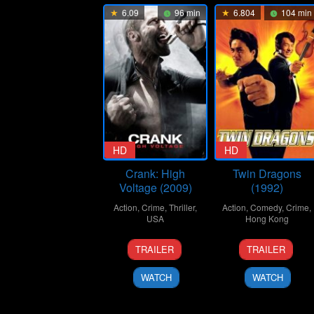
6.09
96 min
6.804
104 min
HD
HD
Crank: High
Twin Dragons
Voltage (2009)
(1992)
Action
,
Crime
,
Thriller
,
Action
,
Comedy
,
Crime
,
USA
Hong Kong
16
Mark
15
Ringo
TRAILER
TRAILER
Apr
Neveldine
Jan
Lam
2009
1992
Ling-
WATCH
WATCH
Tung