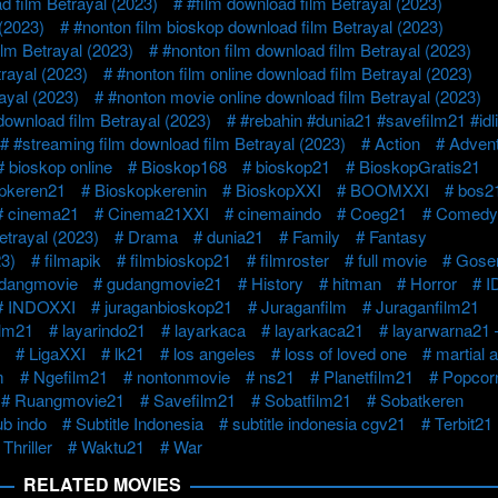
 film Betrayal (2023)
#film download film Betrayal (2023)
(2023)
#nonton film bioskop download film Betrayal (2023)
lm Betrayal (2023)
#nonton film download film Betrayal (2023)
trayal (2023)
#nonton film online download film Betrayal (2023)
ayal (2023)
#nonton movie online download film Betrayal (2023)
download film Betrayal (2023)
#rebahin #dunia21 #savefilm21 #idl
#streaming film download film Betrayal (2023)
Action
Adven
bioskop online
Bioskop168
bioskop21
BioskopGratis21
pkeren21
Bioskopkerenin
BioskopXXI
BOOMXXI
bos2
cinema21
Cinema21XXI
cinemaindo
Coeg21
Comedy
etrayal (2023)
Drama
dunia21
Family
Fantasy
23)
filmapik
filmbioskop21
filmroster
full movie
Gose
dangmovie
gudangmovie21
History
hitman
Horror
I
INDOXXI
juraganbioskop21
Juraganfilm
Juraganfilm21
lm21
layarindo21
layarkaca
layarkaca21
layarwarna21
LigaXXI
lk21
los angeles
loss of loved one
martial a
m
Ngefilm21
nontonmovie
ns21
Planetfilm21
Popcor
Ruangmovie21
Savefilm21
Sobatfilm21
Sobatkeren
ub indo
Subtitle Indonesia
subtitle indonesia cgv21
Terbit21
Thriller
Waktu21
War
RELATED MOVIES