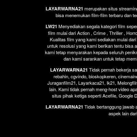
LAYARWARNA21
merupakan situs streaming 
bisa menemukan film-film terbaru dan t
LW21
Menyediakan segala kategori film seperti
film mulai dari Action , Crime , Thriller , H
Kualitas film yang kami sediakan mulai dari
untuk resolusi yang kami berikan tentu bisa 
kami tetap menyarakan kepada seluruh penikm
dan kami sarankan untuk tetap membel
LAYARWARNA21
Tidak pernah bekerja sa
rebahin, cgvindo, bioskopkeren, cinemain
Juraganfilm21, Layarkaca21, lk21, Melongfil
lain. Kami tidak pernah meng-host video apap
situs pihak ketiga seperti Acefile, Google
LAYARWARNA21
Tidak bertanggung jawab at
aspek lain dar