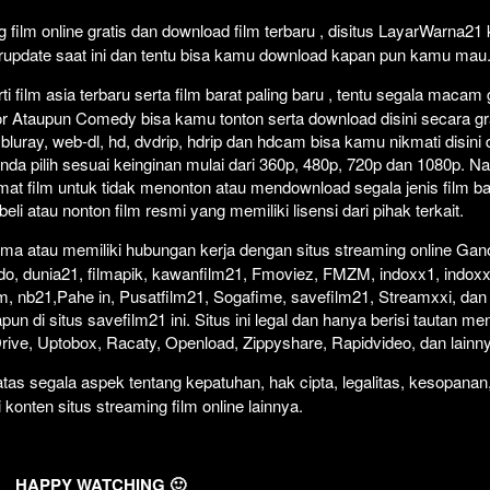
Click To P
Lewati >
film online gratis dan download film terbaru , disitus LayarWarna2
erupdate saat ini dan tentu bisa kamu download kapan pun kamu mau
 film asia terbaru serta film barat paling baru , tentu segala macam
orror Ataupun Comedy bisa kamu tonton serta download disini secara gr
 bluray, web-dl, hd, dvdrip, hdrip dan hdcam bisa kamu nikmati disini
anda pilih sesuai keinginan mulai dari 360p, 480p, 720p dan 1080p. 
at film untuk tidak menonton atau mendownload segala jenis film b
i atau nonton film resmi yang memiliki lisensi dari pihak terkait.
ma atau memiliki hubungan kerja dengan situs streaming online Gano
do, dunia21, filmapik, kawanfilm21, Fmoviez, FMZM, indoxx1, indoxx
m, nb21,Pahe in, Pusatfilm21, Sogafime, savefilm21, Streamxxi, dan 
un di situs savefilm21 ini. Situs ini legal dan hanya berisi tautan me
 Drive, Uptobox, Racaty, Openload, Zippyshare, Rapidvideo, dan lainn
as segala aspek tentang kepatuhan, hak cipta, legalitas, kesopanan
i konten situs streaming film online lainnya.
HAPPY WATCHING 🙂