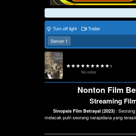
Turn off light
Trailer
Server 1
No votes
Nonton Film Bet
Streaming Film
Sinopsis Film Betrayal (2023)
: Seoran
melacak putri seorang narapidana yang teras