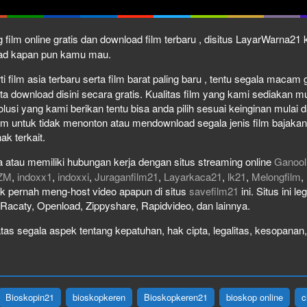
 film online gratis dan download film terbaru , disitus LayarWarna2
load kapan pun kamu mau.
film asia terbaru serta film barat paling baru , tentu segala macam gen
download disini secara gratis. Kualitas film yang kami sediakan mulai
olusi yang kami berikan tentu bisa anda pilih sesuai keinginan mula
lm untuk tidak menonton atau mendownload segala jenis film bajaka
ak terkait.
 atau memiliki hubungan kerja dengan situs streaming online
Ganool
ZM
,
indoxx1
,
indoxxi
,
Juraganfilm21
,
Layarkaca21
,
lk21
,
Melongfilm
,
idak pernah meng-host video apapun di situs
savefilm21
ini. Situs ini l
, Racaty, Openload, Zippyshare, Rapidvideo, dan lainnya.
as segala aspek tentang kepatuhan, hak cipta, legalitas, kesopanan, 
Bioskopin21
bioskopkeren
Bioskopkeren21
bioskop online
c