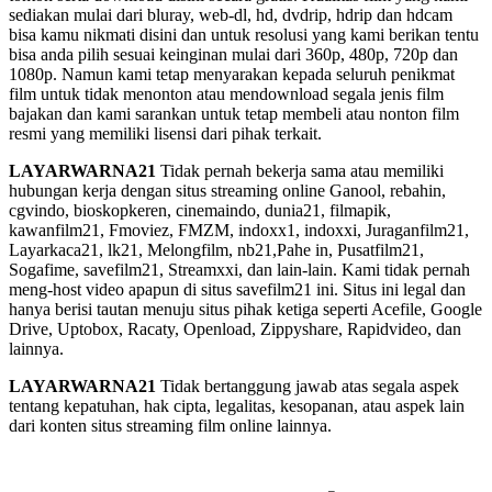
sediakan mulai dari bluray, web-dl, hd, dvdrip, hdrip dan hdcam
bisa kamu nikmati disini dan untuk resolusi yang kami berikan tentu
bisa anda pilih sesuai keinginan mulai dari 360p, 480p, 720p dan
1080p. Namun kami tetap menyarakan kepada seluruh penikmat
film untuk tidak menonton atau mendownload segala jenis film
bajakan dan kami sarankan untuk tetap membeli atau nonton film
resmi yang memiliki lisensi dari pihak terkait.
LAYARWARNA21
Tidak pernah bekerja sama atau memiliki
hubungan kerja dengan situs streaming online Ganool, rebahin,
cgvindo, bioskopkeren, cinemaindo, dunia21, filmapik,
kawanfilm21, Fmoviez, FMZM, indoxx1, indoxxi, Juraganfilm21,
Layarkaca21, lk21, Melongfilm, nb21,Pahe in, Pusatfilm21,
Sogafime, savefilm21, Streamxxi, dan lain-lain. Kami tidak pernah
meng-host video apapun di situs savefilm21 ini. Situs ini legal dan
hanya berisi tautan menuju situs pihak ketiga seperti Acefile, Google
Drive, Uptobox, Racaty, Openload, Zippyshare, Rapidvideo, dan
lainnya.
LAYARWARNA21
Tidak bertanggung jawab atas segala aspek
tentang kepatuhan, hak cipta, legalitas, kesopanan, atau aspek lain
dari konten situs streaming film online lainnya.