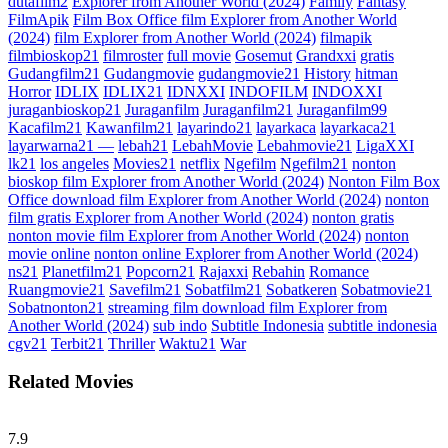
dutafilm2
Explorer from Another World (2024)
Family
Fantasy
FilmApik
Film Box Office film Explorer from Another World
(2024)
film Explorer from Another World (2024)
filmapik
filmbioskop21
filmroster
full movie
Gosemut
Grandxxi
gratis
Gudangfilm21
Gudangmovie
gudangmovie21
History
hitman
Horror
IDLIX
IDLIX21
IDNXXI
INDOFILM
INDOXXI
juraganbioskop21
Juraganfilm
Juraganfilm21
Juraganfilm99
Kacafilm21
Kawanfilm21
layarindo21
layarkaca
layarkaca21
layarwarna21 —
lebah21
LebahMovie
Lebahmovie21
LigaXXI
lk21
los angeles
Movies21
netflix
Ngefilm
Ngefilm21
nonton
bioskop film Explorer from Another World (2024)
Nonton Film Box
Office download film Explorer from Another World (2024)
nonton
film gratis Explorer from Another World (2024)
nonton gratis
nonton movie film Explorer from Another World (2024)
nonton
movie online
nonton online Explorer from Another World (2024)
ns21
Planetfilm21
Popcorn21
Rajaxxi
Rebahin
Romance
Ruangmovie21
Savefilm21
Sobatfilm21
Sobatkeren
Sobatmovie21
Sobatnonton21
streaming film download film Explorer from
Another World (2024)
sub indo
Subtitle Indonesia
subtitle indonesia
cgv21
Terbit21
Thriller
Waktu21
War
Related Movies
7.9