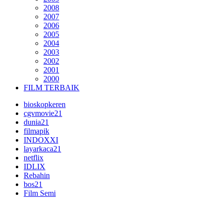
2008
2007
2006
2005
2004
2003
2002
2001
2000
FILM TERBAIK
bioskopkeren
cgvmovie21
dunia21
filmapik
INDOXXI
layarkaca21
netflix
IDLIX
Rebahin
bos21
Film Semi