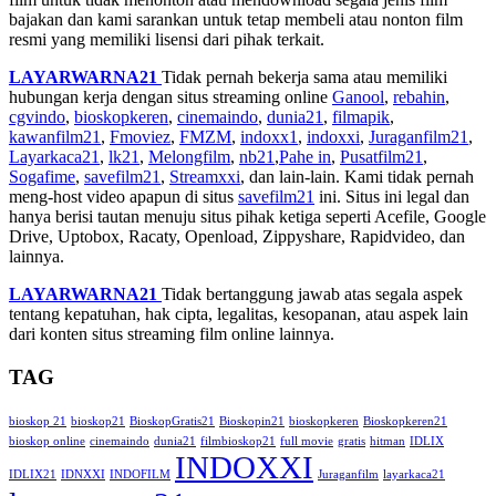
bajakan dan kami sarankan untuk tetap membeli atau nonton film
resmi yang memiliki lisensi dari pihak terkait.
LAYARWARNA21
Tidak pernah bekerja sama atau memiliki
hubungan kerja dengan situs streaming online
Ganool
,
rebahin
,
cgvindo
,
bioskopkeren
,
cinemaindo
,
dunia21
,
filmapik
,
kawanfilm21
,
Fmoviez
,
FMZM
,
indoxx1
,
indoxxi
,
Juraganfilm21
,
Layarkaca21
,
lk21
,
Melongfilm
,
nb21
,
Pahe in
,
Pusatfilm21
,
Sogafime
,
savefilm21
,
Streamxxi
, dan lain-lain. Kami tidak pernah
meng-host video apapun di situs
savefilm21
ini. Situs ini legal dan
hanya berisi tautan menuju situs pihak ketiga seperti Acefile, Google
Drive, Uptobox, Racaty, Openload, Zippyshare, Rapidvideo, dan
lainnya.
LAYARWARNA21
Tidak bertanggung jawab atas segala aspek
tentang kepatuhan, hak cipta, legalitas, kesopanan, atau aspek lain
dari konten situs streaming film online lainnya.
TAG
bioskop 21
bioskop21
BioskopGratis21
Bioskopin21
bioskopkeren
Bioskopkeren21
bioskop online
cinemaindo
dunia21
filmbioskop21
full movie
gratis
hitman
IDLIX
INDOXXI
IDLIX21
IDNXXI
INDOFILM
Juraganfilm
layarkaca21