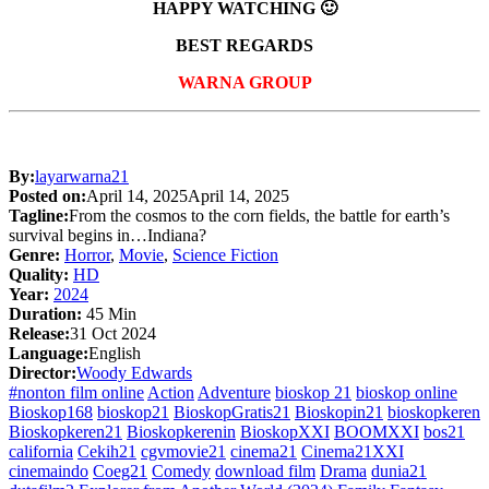
HAPPY WATCHING 🙂
BEST REGARDS
WARNA GROUP
By:
layarwarna21
Posted on:
April 14, 2025
April 14, 2025
Tagline:
From the cosmos to the corn fields, the battle for earth’s
survival begins in…Indiana?
Genre:
Horror
,
Movie
,
Science Fiction
Quality:
HD
Year:
2024
Duration:
45 Min
Release:
31 Oct 2024
Language:
English
Director:
Woody Edwards
#nonton film online
Action
Adventure
bioskop 21
bioskop online
Bioskop168
bioskop21
BioskopGratis21
Bioskopin21
bioskopkeren
Bioskopkeren21
Bioskopkerenin
BioskopXXI
BOOMXXI
bos21
california
Cekih21
cgvmovie21
cinema21
Cinema21XXI
cinemaindo
Coeg21
Comedy
download film
Drama
dunia21