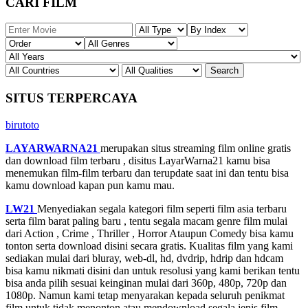
CARI FILM
SITUS TERPERCAYA
birutoto
LAYARWARNA21
merupakan situs streaming film online gratis
dan download film terbaru , disitus LayarWarna21 kamu bisa
menemukan film-film terbaru dan terupdate saat ini dan tentu bisa
kamu download kapan pun kamu mau.
LW21
Menyediakan segala kategori film seperti film asia terbaru
serta film barat paling baru , tentu segala macam genre film mulai
dari Action , Crime , Thriller , Horror Ataupun Comedy bisa kamu
tonton serta download disini secara gratis. Kualitas film yang kami
sediakan mulai dari bluray, web-dl, hd, dvdrip, hdrip dan hdcam
bisa kamu nikmati disini dan untuk resolusi yang kami berikan tentu
bisa anda pilih sesuai keinginan mulai dari 360p, 480p, 720p dan
1080p. Namun kami tetap menyarakan kepada seluruh penikmat
film untuk tidak menonton atau mendownload segala jenis film