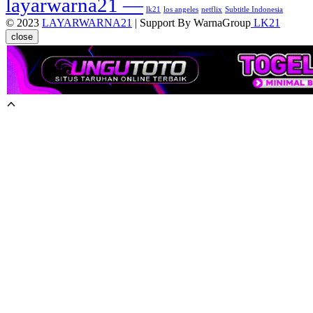
layarwarna21 —
lk21
los angeles
netflix
Subtitle Indonesia
© 2023
LAYARWARNA21
| Support By WarnaGroup
LK21
close