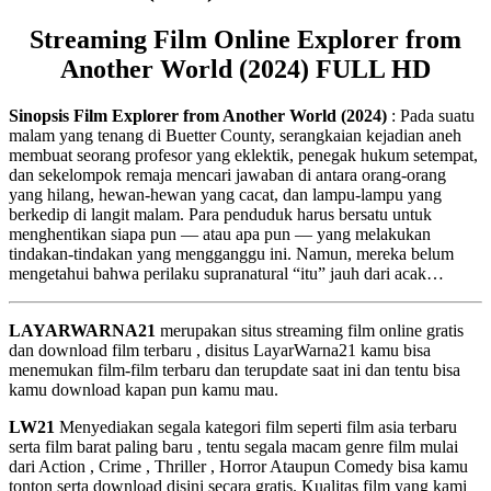
Streaming Film Online Explorer from
Another World (2024) FULL HD
Sinopsis Film Explorer from Another World (2024)
: Pada suatu
malam yang tenang di Buetter County, serangkaian kejadian aneh
membuat seorang profesor yang eklektik, penegak hukum setempat,
dan sekelompok remaja mencari jawaban di antara orang-orang
yang hilang, hewan-hewan yang cacat, dan lampu-lampu yang
berkedip di langit malam. Para penduduk harus bersatu untuk
menghentikan siapa pun — atau apa pun — yang melakukan
tindakan-tindakan yang mengganggu ini. Namun, mereka belum
mengetahui bahwa perilaku supranatural “itu” jauh dari acak…
LAYARWARNA21
merupakan situs streaming film online gratis
dan download film terbaru , disitus LayarWarna21 kamu bisa
menemukan film-film terbaru dan terupdate saat ini dan tentu bisa
kamu download kapan pun kamu mau.
LW21
Menyediakan segala kategori film seperti film asia terbaru
serta film barat paling baru , tentu segala macam genre film mulai
dari Action , Crime , Thriller , Horror Ataupun Comedy bisa kamu
tonton serta download disini secara gratis. Kualitas film yang kami