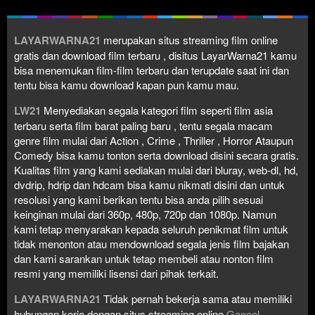
LAYARWARNA21
merupakan situs streaming film online
gratis dan download film terbaru , disitus LayarWarna21 kamu
bisa menemukan film-film terbaru dan terupdate saat ini dan
tentu bisa kamu download kapan pun kamu mau.
LW21
Menyediakan segala kategori film seperti film asia
terbaru serta film barat paling baru , tentu segala macam
genre film mulai dari Action , Crime , Thriller , Horror Ataupun
Comedy bisa kamu tonton serta download disini secara gratis.
Kualitas film yang kami sediakan mulai dari bluray, web-dl, hd,
dvdrip, hdrip dan hdcam bisa kamu nikmati disini dan untuk
resolusi yang kami berikan tentu bisa anda pilih sesuai
keinginan mulai dari 360p, 480p, 720p dan 1080p. Namun
kami tetap menyarakan kepada seluruh penikmat film untuk
tidak menonton atau mendownload segala jenis film bajakan
dan kami sarankan untuk tetap membeli atau nonton film
resmi yang memiliki lisensi dari pihak terkait.
LAYARWARNA21
Tidak pernah bekerja sama atau memiliki
hubungan kerja dengan situs streaming online
Ganool
,