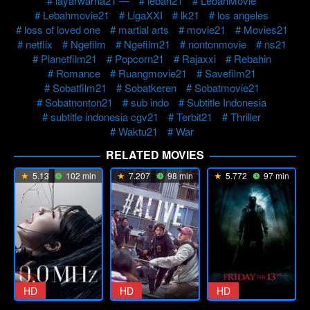
layarwarna21 —
lebah21
LebahMovie
Lebahmovie21
LigaXXI
lk21
los angeles
loss of loved one
martial arts
movie21
Movies21
netflix
Ngefilm
Ngefilm21
nontonmovie
ns21
Planetfilm21
Popcorn21
Rajaxxi
Rebahin
Romance
Ruangmovie21
Savefilm21
Sobatfilm21
Sobatkeren
Sobatmovie21
Sobatnonton21
sub indo
Subtitle Indonesia
subtitle indonesia cgv21
Terbit21
Thriller
Waktu21
War
RELATED MOVIES
5.13
102 min
7.207
98 min
5.772
97 min
HD
HD
HD