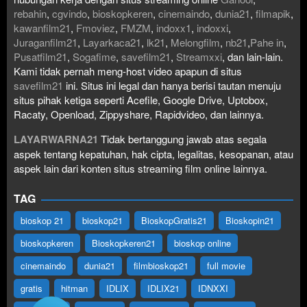
rebahin
,
cgvindo
,
bioskopkeren
,
cinemaindo
,
dunia21
,
filmapik
,
kawanfilm21
,
Fmoviez
,
FMZM
,
indoxx1
,
indoxxi
,
Juraganfilm21
,
Layarkaca21
,
lk21
,
Melongfilm
,
nb21
,
Pahe in
,
Pusatfilm21
,
Sogafime
,
savefilm21
,
Streamxxi
, dan lain-lain.
Kami tidak pernah meng-host video apapun di situs
savefilm21
ini. Situs ini legal dan hanya berisi tautan menuju
situs pihak ketiga seperti Acefile, Google Drive, Uptobox,
Racaty, Openload, Zippyshare, Rapidvideo, dan lainnya.
LAYARWARNA21
Tidak bertanggung jawab atas segala
aspek tentang kepatuhan, hak cipta, legalitas, kesopanan, atau
aspek lain dari konten situs streaming film online lainnya.
TAG
bioskop 21
bioskop21
BioskopGratis21
Bioskopin21
bioskopkeren
Bioskopkeren21
bioskop online
cinemaindo
dunia21
filmbioskop21
full movie
gratis
hitman
IDLIX
IDLIX21
IDNXXI