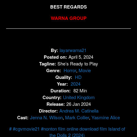
BEST REGARDS
WARNA GROUP
By:
layarwarna21
Posted on:
April 5, 2024
Tagline:
She’s Ready to Play
Genre:
Horror
,
Movie
Quality:
HD
Year:
2024
Duration:
82 Min
Country:
United Kingdom
Release:
26 Jan 2024
Director:
Andrea M. Catinella
Cast:
Jenna N. Wilson
,
Mark Collier
,
Yasmine Alice
#cgvmovie21 #nonton film online download film Island of
the Dolls 2 (2024)