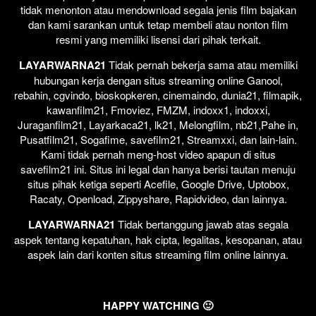
tidak menonton atau mendownload segala jenis film bajakan
dan kami sarankan untuk tetap membeli atau nonton film
resmi yang memiliki lisensi dari pihak terkait.
LAYARWARNA21
Tidak pernah bekerja sama atau memiliki
hubungan kerja dengan situs streaming online Ganool,
rebahin, cgvindo, bioskopkeren, cinemaindo, dunia21, filmapik,
kawanfilm21, Fmoviez, FMZM, indoxx1, indoxxi,
Juraganfilm21, Layarkaca21, lk21, Melongfilm, nb21,Pahe in,
Pusatfilm21, Sogafime, savefilm21, Streamxxi, dan lain-lain.
Kami tidak pernah meng-host video apapun di situs
savefilm21 ini. Situs ini legal dan hanya berisi tautan menuju
situs pihak ketiga seperti Acefile, Google Drive, Uptobox,
Racaty, Openload, Zippyshare, Rapidvideo, dan lainnya.
LAYARWARNA21
Tidak bertanggung jawab atas segala
aspek tentang kepatuhan, hak cipta, legalitas, kesopanan, atau
aspek lain dari konten situs streaming film online lainnya.
HAPPY WATCHING 🙂