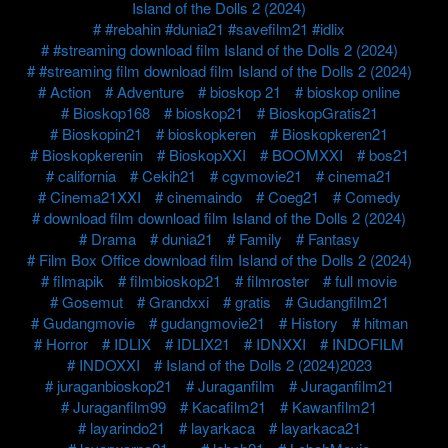
Island of the Dolls 2 (2024)
#rebahin #dunia21 #savefilm21 #idlix
#streaming download film Island of the Dolls 2 (2024)
#streaming film download film Island of the Dolls 2 (2024)
Action
Adventure
bioskop 21
bioskop online
Bioskop168
bioskop21
BioskopGratis21
Bioskopin21
bioskopkeren
Bioskopkeren21
Bioskopkerenin
BioskopXXI
BOOMXXI
bos21
california
Cekih21
cgvmovie21
cinema21
Cinema21XXI
cinemaindo
Coeg21
Comedy
download film download film Island of the Dolls 2 (2024)
Drama
dunia21
Family
Fantasy
Film Box Office download film Island of the Dolls 2 (2024)
filmapik
filmbioskop21
filmroster
full movie
Gosemut
Grandxxi
gratis
Gudangfilm21
Gudangmovie
gudangmovie21
History
hitman
Horror
IDLIX
IDLIX21
IDNXXI
INDOFILM
INDOXXI
Island of the Dolls 2 (2024)2023
juraganbioskop21
Juraganfilm
Juraganfilm21
Juraganfilm99
Kacafilm21
Kawanfilm21
layarindo21
layarkaca
layarkaca21