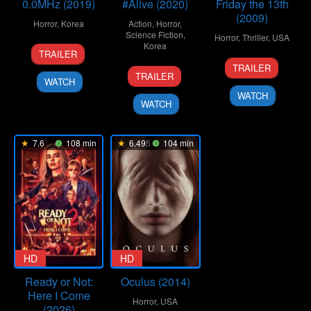
0.0MHz (2019)
#Alive (2020)
Friday the 13th
(2009)
Horror
,
Korea
Action
,
Horror
,
Science Fiction
,
Horror
,
Thriller
,
USA
29
Yoo
Korea
TRAILER
11
Marcus
May
Sun-
TRAILER
24
Cho
Feb
Nispel
2019
dong
TRAILER
WATCH
Jun
Il
2009
WATCH
2020
WATCH
7.6
108 min
6.495
104 min
HD
HD
Ready or Not:
Oculus (2014)
Here I Come
Horror
,
USA
(2026)