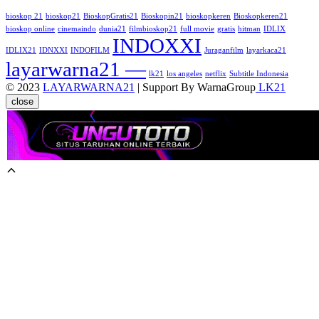
bioskop 21
bioskop21
BioskopGratis21
Bioskopin21
bioskopkeren
Bioskopkeren21
bioskop online
cinemaindo
dunia21
filmbioskop21
full movie
gratis
hitman
IDLIX
INDOXXI
IDLIX21
IDNXXI
INDOFILM
Juraganfilm
layarkaca21
layarwarna21 —
lk21
los angeles
netflix
Subtitle Indonesia
© 2023
LAYARWARNA21
| Support By WarnaGroup
LK21
close