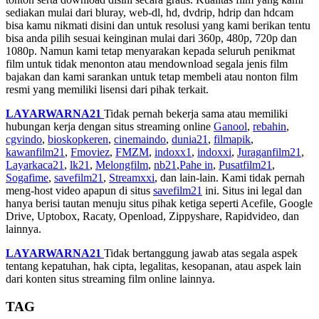
sediakan mulai dari bluray, web-dl, hd, dvdrip, hdrip dan hdcam
bisa kamu nikmati disini dan untuk resolusi yang kami berikan tentu
bisa anda pilih sesuai keinginan mulai dari 360p, 480p, 720p dan
1080p. Namun kami tetap menyarakan kepada seluruh penikmat
film untuk tidak menonton atau mendownload segala jenis film
bajakan dan kami sarankan untuk tetap membeli atau nonton film
resmi yang memiliki lisensi dari pihak terkait.
LAYARWARNA21
Tidak pernah bekerja sama atau memiliki
hubungan kerja dengan situs streaming online
Ganool
,
rebahin
,
cgvindo
,
bioskopkeren
,
cinemaindo
,
dunia21
,
filmapik
,
kawanfilm21
,
Fmoviez
,
FMZM
,
indoxx1
,
indoxxi
,
Juraganfilm21
,
Layarkaca21
,
lk21
,
Melongfilm
,
nb21
,
Pahe in
,
Pusatfilm21
,
Sogafime
,
savefilm21
,
Streamxxi
, dan lain-lain. Kami tidak pernah
meng-host video apapun di situs
savefilm21
ini. Situs ini legal dan
hanya berisi tautan menuju situs pihak ketiga seperti Acefile, Google
Drive, Uptobox, Racaty, Openload, Zippyshare, Rapidvideo, dan
lainnya.
LAYARWARNA21
Tidak bertanggung jawab atas segala aspek
tentang kepatuhan, hak cipta, legalitas, kesopanan, atau aspek lain
dari konten situs streaming film online lainnya.
TAG