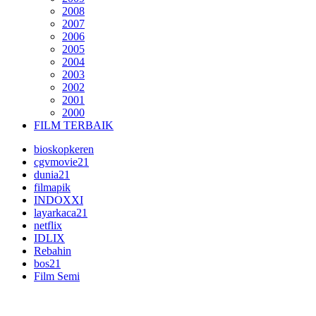
2008
2007
2006
2005
2004
2003
2002
2001
2000
FILM TERBAIK
bioskopkeren
cgvmovie21
dunia21
filmapik
INDOXXI
layarkaca21
netflix
IDLIX
Rebahin
bos21
Film Semi