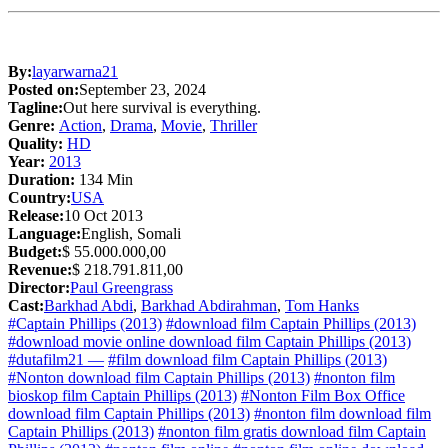
By:
layarwarna21
Posted on:
September 23, 2024
Tagline:
Out here survival is everything.
Genre:
Action
,
Drama
,
Movie
,
Thriller
Quality:
HD
Year:
2013
Duration:
134 Min
Country:
USA
Release:
10 Oct 2013
Language:
English, Somali
Budget:
$ 55.000.000,00
Revenue:
$ 218.791.811,00
Director:
Paul Greengrass
Cast:
Barkhad Abdi
,
Barkhad Abdirahman
,
Tom Hanks
#Captain Phillips (2013)
#download film Captain Phillips (2013)
#download movie online download film Captain Phillips (2013)
#dutafilm21 —
#film download film Captain Phillips (2013)
#Nonton download film Captain Phillips (2013)
#nonton film
bioskop film Captain Phillips (2013)
#Nonton Film Box Office
download film Captain Phillips (2013)
#nonton film download film
Captain Phillips (2013)
#nonton film gratis download film Captain