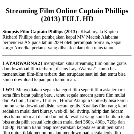
Streaming Film Online Captain Phillips
(2013) FULL HD
Sinopsis Film Captain Phillips (2013)
: Kisah nyata Kapten
Richard Phillips dan pembajakan kapal MV Maersk Alabama
berbendera AS pada tahun 2009 oleh perompak Somalia, kapal
kargo Amerika pertama yang dibajak dalam dua ratus tahun.
LAYARWARNA21
merupakan situs streaming film online gratis
dan download film terbaru , disitus LayarWarna21 kamu bisa
menemukan film-film terbaru dan terupdate saat ini dan tentu bisa
kamu download kapan pun kamu mau.
LW21
Menyediakan segala kategori film seperti film asia terbaru
serta film barat paling baru , tentu segala macam genre film mulai
dari Action , Crime , Thriller , Horror Ataupun Comedy bisa kamu
tonton serta download disini secara gratis. Kualitas film yang kami
sediakan mulai dari bluray, web-dl, hd, dvdrip, hdrip dan hdcam
bisa kamu nikmati disini dan untuk resolusi yang kami berikan tentu
bisa anda pilih sesuai keinginan mulai dari 360p, 480p, 720p dan
1080p. Namun kami tetap menyarakan kepada seluruh penikmat
film untuk tidak menonton atau mendownload segala jenis film