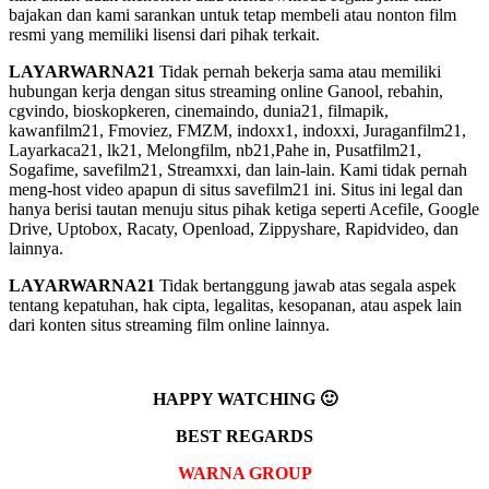
bajakan dan kami sarankan untuk tetap membeli atau nonton film
resmi yang memiliki lisensi dari pihak terkait.
LAYARWARNA21
Tidak pernah bekerja sama atau memiliki
hubungan kerja dengan situs streaming online Ganool, rebahin,
cgvindo, bioskopkeren, cinemaindo, dunia21, filmapik,
kawanfilm21, Fmoviez, FMZM, indoxx1, indoxxi, Juraganfilm21,
Layarkaca21, lk21, Melongfilm, nb21,Pahe in, Pusatfilm21,
Sogafime, savefilm21, Streamxxi, dan lain-lain. Kami tidak pernah
meng-host video apapun di situs savefilm21 ini. Situs ini legal dan
hanya berisi tautan menuju situs pihak ketiga seperti Acefile, Google
Drive, Uptobox, Racaty, Openload, Zippyshare, Rapidvideo, dan
lainnya.
LAYARWARNA21
Tidak bertanggung jawab atas segala aspek
tentang kepatuhan, hak cipta, legalitas, kesopanan, atau aspek lain
dari konten situs streaming film online lainnya.
HAPPY WATCHING 🙂
BEST REGARDS
WARNA GROUP