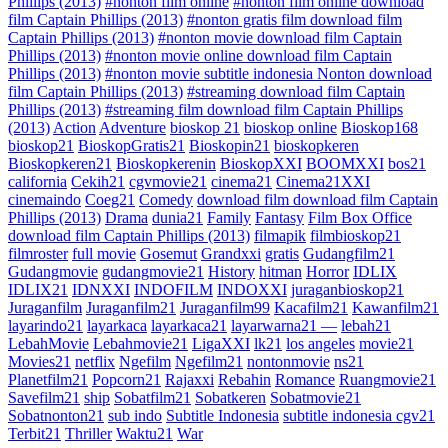
Phillips (2013)
#nonton film online
#nonton film online download
film Captain Phillips (2013)
#nonton gratis film download film
Captain Phillips (2013)
#nonton movie download film Captain
Phillips (2013)
#nonton movie online download film Captain
Phillips (2013)
#nonton movie subtitle indonesia Nonton download
film Captain Phillips (2013)
#streaming download film Captain
Phillips (2013)
#streaming film download film Captain Phillips
(2013)
Action
Adventure
bioskop 21
bioskop online
Bioskop168
bioskop21
BioskopGratis21
Bioskopin21
bioskopkeren
Bioskopkeren21
Bioskopkerenin
BioskopXXI
BOOMXXI
bos21
california
Cekih21
cgvmovie21
cinema21
Cinema21XXI
cinemaindo
Coeg21
Comedy
download film download film Captain
Phillips (2013)
Drama
dunia21
Family
Fantasy
Film Box Office
download film Captain Phillips (2013)
filmapik
filmbioskop21
filmroster
full movie
Gosemut
Grandxxi
gratis
Gudangfilm21
Gudangmovie
gudangmovie21
History
hitman
Horror
IDLIX
IDLIX21
IDNXXI
INDOFILM
INDOXXI
juraganbioskop21
Juraganfilm
Juraganfilm21
Juraganfilm99
Kacafilm21
Kawanfilm21
layarindo21
layarkaca
layarkaca21
layarwarna21 —
lebah21
LebahMovie
Lebahmovie21
LigaXXI
lk21
los angeles
movie21
Movies21
netflix
Ngefilm
Ngefilm21
nontonmovie
ns21
Planetfilm21
Popcorn21
Rajaxxi
Rebahin
Romance
Ruangmovie21
Savefilm21
ship
Sobatfilm21
Sobatkeren
Sobatmovie21
Sobatnonton21
sub indo
Subtitle Indonesia
subtitle indonesia cgv21
Terbit21
Thriller
Waktu21
War