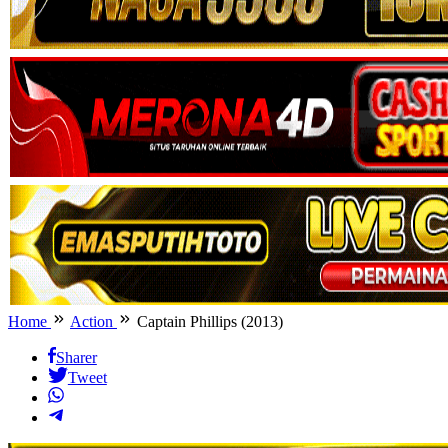
Home
Action
Captain Phillips (2013)
Sharer
Tweet