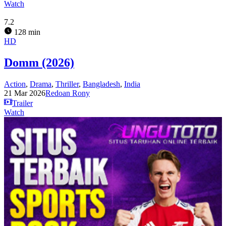
Watch
7.2
128 min
HD
Domm (2026)
Action
,
Drama
,
Thriller
,
Bangladesh
,
India
21 Mar 2026
Redoan Rony
Trailer
Watch