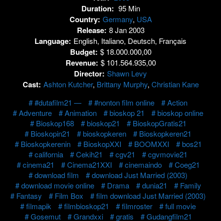
Duration:
95 Min
Country:
Germany
,
USA
Release:
8 Jan 2003
Language:
English, Italiano, Deutsch, Français
Budget:
$ 18.000.000,00
Revenue:
$ 101.564.935,00
Director:
Shawn Levy
Cast:
Ashton Kutcher
,
Brittany Murphy
,
Christian Kane
#dutafilm21 —
#nonton film online
Action
Adventure
Animation
bioskop 21
bioskop online
Bioskop168
bioskop21
BioskopGratis21
Bioskopin21
bioskopkeren
Bioskopkeren21
Bioskopkerenin
BioskopXXI
BOOMXXI
bos21
california
Cekih21
cgv21
cgvmovie21
cinema21
Cinema21XXI
cinemaindo
Coeg21
download film
download Just Married (2003)
download movie online
Drama
dunia21
Family
Fantasy
Film Box
film download Just Married (2003)
filmapik
filmbioskop21
filmroster
full movie
Gosemut
Grandxxi
gratis
Gudangfilm21