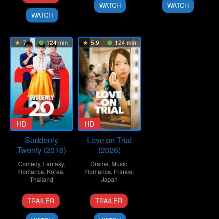
Jul
Webb
2024
2022
WATCH
WATCH
2009
WATCH
7
124 min
5.9
124 min
HD
HD
Suddenly
Love on Trial
Twenty (2016)
(2026)
Comedy
,
Fantasy
,
Drama
,
Music
,
Romance
,
Korea
,
Romance
,
France
,
Thailand
Japan
24
Supat
23
Koji
TRAILER
TRAILER
Nov
Rangsipat
Jan
Fukada
2016
2026