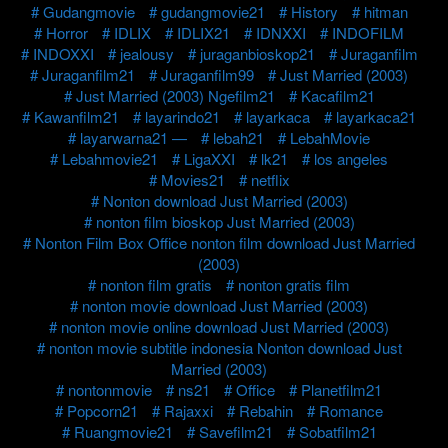
Gudangmovie
gudangmovie21
History
hitman
Horror
IDLIX
IDLIX21
IDNXXI
INDOFILM
INDOXXI
jealousy
juraganbioskop21
Juraganfilm
Juraganfilm21
Juraganfilm99
Just Married (2003)
Just Married (2003) Ngefilm21
Kacafilm21
Kawanfilm21
layarindo21
layarkaca
layarkaca21
layarwarna21 —
lebah21
LebahMovie
Lebahmovie21
LigaXXI
lk21
los angeles
Movies21
netflix
Nonton download Just Married (2003)
nonton film bioskop Just Married (2003)
Nonton Film Box Office nonton film download Just Married
(2003)
nonton film gratis
nonton gratis film
nonton movie download Just Married (2003)
nonton movie online download Just Married (2003)
nonton movie subtitle indonesia Nonton download Just
Married (2003)
nontonmovie
ns21
Office
Planetfilm21
Popcorn21
Rajaxxi
Rebahin
Romance
Ruangmovie21
Savefilm21
Sobatfilm21