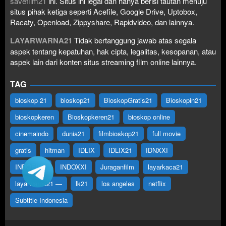
savefilm21
ini. Situs ini legal dan hanya berisi tautan menuju
situs pihak ketiga seperti Acefile, Google Drive, Uptobox,
Racaty, Openload, Zippyshare, Rapidvideo, dan lainnya.
LAYARWARNA21
Tidak bertanggung jawab atas segala
aspek tentang kepatuhan, hak cipta, legalitas, kesopanan, atau
aspek lain dari konten situs streaming film online lainnya.
TAG
bioskop 21
bioskop21
BioskopGratis21
Bioskopin21
bioskopkeren
Bioskopkeren21
bioskop online
cinemaindo
dunia21
filmbioskop21
full movie
gratis
hitman
IDLIX
IDLIX21
IDNXXI
INDOFILM
INDOXXI
Juraganfilm
layarkaca21
layarwarna21 —
lk21
los angeles
netflix
Subtitle Indonesia