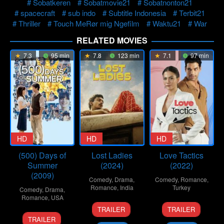
Sobatkeren
Sobatmovie21
Sobatnonton21
spacecraft
sub indo
Subtitle Indonesia
Terbit21
Thriller
Touch MeRør mig Ngefilm
Waktu21
War
RELATED MOVIES
7.3
95 min
7.8
123 min
7.1
97 min
HD
HD
HD
(500) Days of
Lost Ladies
Love Tactics
Summer
(2024)
(2022)
(2009)
Comedy
,
Drama
,
Comedy
,
Romance
,
Romance
,
India
Turkey
Comedy
,
Drama
,
Romance
,
USA
1
Kiran
11
Emre
TRAILER
TRAILER
17
Marc
Mar
Rao
Feb
Kabakuşak
TRAILER