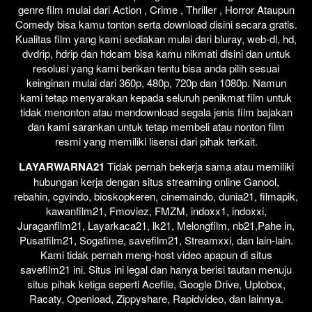
genre film mulai dari Action , Crime , Thriller , Horror Ataupun
Comedy bisa kamu tonton serta download disini secara gratis.
Kualitas film yang kami sediakan mulai dari bluray, web-dl, hd,
dvdrip, hdrip dan hdcam bisa kamu nikmati disini dan untuk
resolusi yang kami berikan tentu bisa anda pilih sesuai
keinginan mulai dari 360p, 480p, 720p dan 1080p. Namun
kami tetap menyarakan kepada seluruh penikmat film untuk
tidak menonton atau mendownload segala jenis film bajakan
dan kami sarankan untuk tetap membeli atau nonton film
resmi yang memiliki lisensi dari pihak terkait.
LAYARWARNA21
Tidak pernah bekerja sama atau memiliki
hubungan kerja dengan situs streaming online Ganool,
rebahin, cgvindo, bioskopkeren, cinemaindo, dunia21, filmapik,
kawanfilm21, Fmoviez, FMZM, indoxx1, indoxxi,
Juraganfilm21, Layarkaca21, lk21, Melongfilm, nb21,Pahe in,
Pusatfilm21, Sogafime, savefilm21, Streamxxi, dan lain-lain.
Kami tidak pernah meng-host video apapun di situs
savefilm21 ini. Situs ini legal dan hanya berisi tautan menuju
situs pihak ketiga seperti Acefile, Google Drive, Uptobox,
Racaty, Openload, Zippyshare, Rapidvideo, dan lainnya.