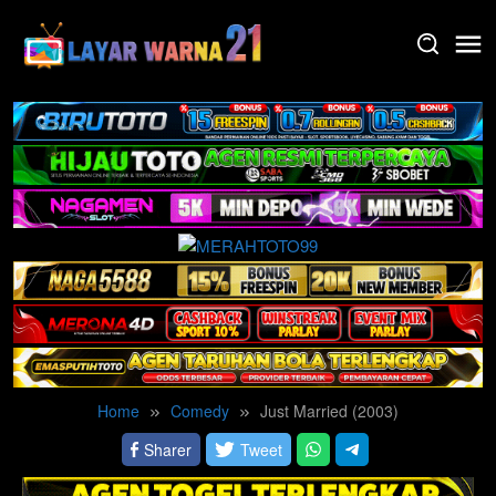
Skip
to
content
Home
Comedy
Just Married (2003)
Sharer
Tweet