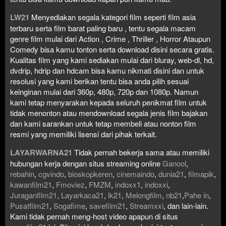
LW21
Menyediakan segala kategori film seperti film asia
terbaru serta film barat paling baru , tentu segala macam
genre film mulai dari Action , Crime , Thriller , Horror Ataupun
Comedy bisa kamu tonton serta download disini secara gratis.
Kualitas film yang kami sediakan mulai dari bluray, web-dl, hd,
dvdrip, hdrip dan hdcam bisa kamu nikmati disini dan untuk
resolusi yang kami berikan tentu bisa anda pilih sesuai
keinginan mulai dari 360p, 480p, 720p dan 1080p. Namun
kami tetap menyarakan kepada seluruh penikmat film untuk
tidak menonton atau mendownload segala jenis film bajakan
dan kami sarankan untuk tetap membeli atau nonton film
resmi yang memiliki lisensi dari pihak terkait.
LAYARWARNA21
Tidak pernah bekerja sama atau memiliki
hubungan kerja dengan situs streaming online
Ganool
,
rebahin
,
cgvindo
,
bioskopkeren
,
cinemaindo
,
dunia21
,
filmapik
,
kawanfilm21
,
Fmoviez
,
FMZM
,
indoxx1
,
indoxxi
,
Juraganfilm21
,
Layarkaca21
,
lk21
,
Melongfilm
,
nb21
,
Pahe in
,
Pusatfilm21
,
Sogafime
,
savefilm21
,
Streamxxi
, dan lain-lain.
Kami tidak pernah meng-host video apapun di situs