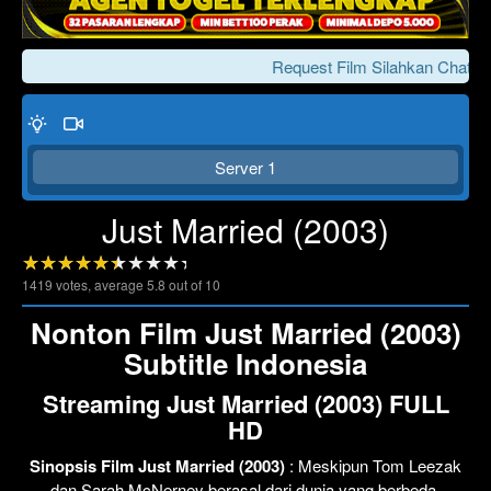
Request Film Silahkan Chat Ke
Server 1
Just Married (2003)
1419
votes, average
5.8
out of 10
Click To Play
Lewati >>>
Nonton Film Just Married (2003)
Subtitle Indonesia
Streaming Just Married (2003) FULL
HD
Sinopsis Film Just Married (2003)
: Meskipun Tom Leezak
dan Sarah McNerney berasal dari dunia yang berbeda,