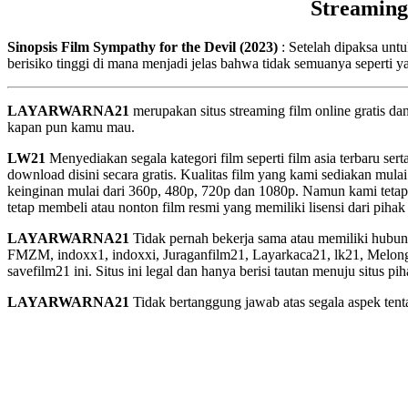
Streaming
Sinopsis Film Sympathy for the Devil (2023)
: Setelah dipaksa un
berisiko tinggi di mana menjadi jelas bahwa tidak semuanya seperti yan
LAYARWARNA21
merupakan situs streaming film online gratis d
kapan pun kamu mau.
LW21
Menyediakan segala kategori film seperti film asia terbaru sert
download disini secara gratis. Kualitas film yang kami sediakan mulai
keinginan mulai dari 360p, 480p, 720p dan 1080p. Namun kami tetap
tetap membeli atau nonton film resmi yang memiliki lisensi dari pihak 
LAYARWARNA21
Tidak pernah bekerja sama atau memiliki hubung
FMZM, indoxx1, indoxxi, Juraganfilm21, Layarkaca21, lk21, Melongfi
savefilm21 ini. Situs ini legal dan hanya berisi tautan menuju situs 
LAYARWARNA21
Tidak bertanggung jawab atas segala aspek tentan