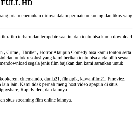
3) FULL HD
orang pria menemukan dirinya dalam permainan kucing dan tikus yang
ilm-film terbaru dan terupdate saat ini dan tentu bisa kamu download
ion , Crime , Thriller , Horror Ataupun Comedy bisa kamu tonton serta
ini dan untuk resolusi yang kami berikan tentu bisa anda pilih sesuai
mendownload segala jenis film bajakan dan kami sarankan untuk
skopkeren, cinemaindo, dunia21, filmapik, kawanfilm21, Fmoviez,
lain-lain. Kami tidak pernah meng-host video apapun di situs
Zippyshare, Rapidvideo, dan lainnya.
en situs streaming film online lainnya.