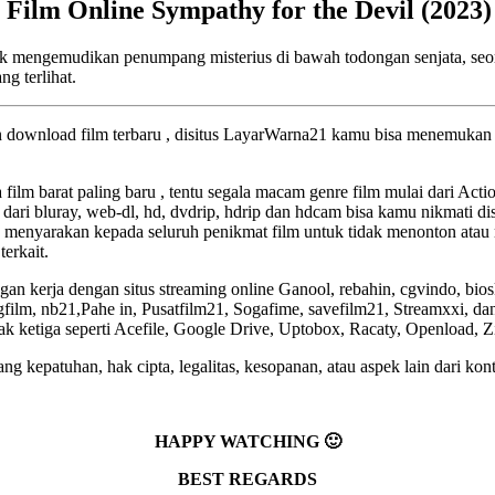
 Film Online Sympathy for the Devil (202
tuk mengemudikan penumpang misterius di bawah todongan senjata, se
g terlihat.
an download film terbaru , disitus LayarWarna21 kamu bisa menemukan f
a film barat paling baru , tentu segala macam genre film mulai dari Act
 dari bluray, web-dl, hd, dvdrip, hdrip dan hdcam bisa kamu nikmati dis
 menyarakan kepada seluruh penikmat film untuk tidak menonton atau 
terkait.
an kerja dengan situs streaming online Ganool, rebahin, cgvindo, bio
lm, nb21,Pahe in, Pusatfilm21, Sogafime, savefilm21, Streamxxi, dan 
pihak ketiga seperti Acefile, Google Drive, Uptobox, Racaty, Openload, 
g kepatuhan, hak cipta, legalitas, kesopanan, atau aspek lain dari kont
HAPPY WATCHING 🙂
BEST REGARDS