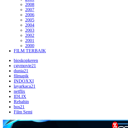
2008
2007
2006
2005
2004
2003
2002
2001
2000
FILM TERBAIK
bioskopkeren
cgvmovie21
dunia21
filmapik
INDOXXI
layarkaca21
netflix
IDLIX
Rebahin
bos21
Film Semi