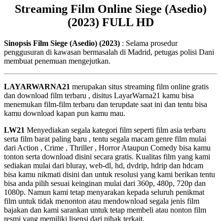
Streaming Film Online Siege (Asedio)
(2023) FULL HD
Sinopsis Film Siege (Asedio) (2023)
: Selama prosedur
penggusuran di kawasan bermasalah di Madrid, petugas polisi Dani
membuat penemuan mengejutkan.
LAYARWARNA21
merupakan situs streaming film online gratis
dan download film terbaru , disitus LayarWarna21 kamu bisa
menemukan film-film terbaru dan terupdate saat ini dan tentu bisa
kamu download kapan pun kamu mau.
LW21
Menyediakan segala kategori film seperti film asia terbaru
serta film barat paling baru , tentu segala macam genre film mulai
dari Action , Crime , Thriller , Horror Ataupun Comedy bisa kamu
tonton serta download disini secara gratis. Kualitas film yang kami
sediakan mulai dari bluray, web-dl, hd, dvdrip, hdrip dan hdcam
bisa kamu nikmati disini dan untuk resolusi yang kami berikan tentu
bisa anda pilih sesuai keinginan mulai dari 360p, 480p, 720p dan
1080p. Namun kami tetap menyarakan kepada seluruh penikmat
film untuk tidak menonton atau mendownload segala jenis film
bajakan dan kami sarankan untuk tetap membeli atau nonton film
resmi yang memiliki lisensi dari pihak terkait.