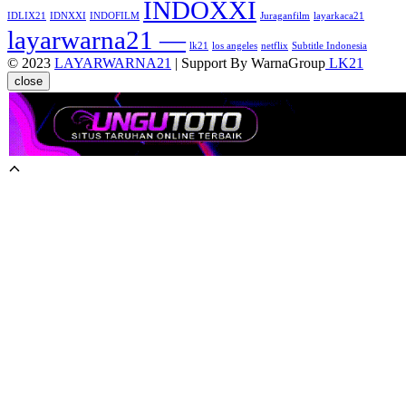
INDOXXI
IDLIX21
IDNXXI
INDOFILM
Juraganfilm
layarkaca21
layarwarna21 —
lk21
los angeles
netflix
Subtitle Indonesia
© 2023
LAYARWARNA21
| Support By WarnaGroup
LK21
close