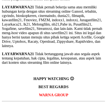
LAYARWARNA21
Tidak pernah bekerja sama atau memiliki
hubungan kerja dengan situs streaming online Ganool, rebahin,
cgvindo, bioskopkeren, cinemaindo, dunia21, filmapik,
kawanfilm21, Fmoviez, FMZM, indoxx1, indoxxi, Juraganfilm21,
Layarkaca21, lk21, Melongfilm, nb21,Pahe in, Pusatfilm21,
Sogafime, savefilm21, Streamxxi, dan lain-lain. Kami tidak pernah
meng-host video apapun di situs savefilm21 ini. Situs ini legal dan
hanya berisi tautan menuju situs pihak ketiga seperti Acefile, Google
Drive, Uptobox, Racaty, Openload, Zippyshare, Rapidvideo, dan
lainnya.
LAYARWARNA21
Tidak bertanggung jawab atas segala aspek
tentang kepatuhan, hak cipta, legalitas, kesopanan, atau aspek lain
dari konten situs streaming film online lainnya.
HAPPY WATCHING 🙂
BEST REGARDS
WARNA GROUP