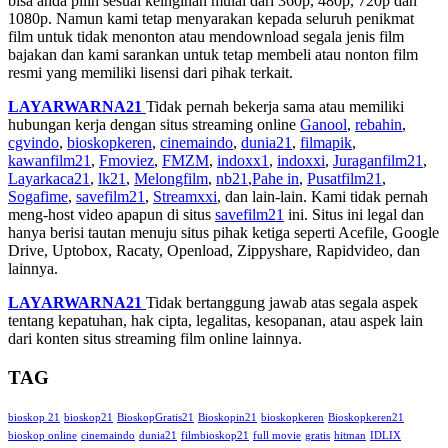
bisa anda pilih sesuai keinginan mulai dari 360p, 480p, 720p dan
1080p. Namun kami tetap menyarakan kepada seluruh penikmat
film untuk tidak menonton atau mendownload segala jenis film
bajakan dan kami sarankan untuk tetap membeli atau nonton film
resmi yang memiliki lisensi dari pihak terkait.
LAYARWARNA21
Tidak pernah bekerja sama atau memiliki
hubungan kerja dengan situs streaming online
Ganool
,
rebahin
,
cgvindo
,
bioskopkeren
,
cinemaindo
,
dunia21
,
filmapik
,
kawanfilm21
,
Fmoviez
,
FMZM
,
indoxx1
,
indoxxi
,
Juraganfilm21
,
Layarkaca21
,
lk21
,
Melongfilm
,
nb21
,
Pahe in
,
Pusatfilm21
,
Sogafime
,
savefilm21
,
Streamxxi
, dan lain-lain. Kami tidak pernah
meng-host video apapun di situs
savefilm21
ini. Situs ini legal dan
hanya berisi tautan menuju situs pihak ketiga seperti Acefile, Google
Drive, Uptobox, Racaty, Openload, Zippyshare, Rapidvideo, dan
lainnya.
LAYARWARNA21
Tidak bertanggung jawab atas segala aspek
tentang kepatuhan, hak cipta, legalitas, kesopanan, atau aspek lain
dari konten situs streaming film online lainnya.
TAG
bioskop 21
bioskop21
BioskopGratis21
Bioskopin21
bioskopkeren
Bioskopkeren21
bioskop online
cinemaindo
dunia21
filmbioskop21
full movie
gratis
hitman
IDLIX