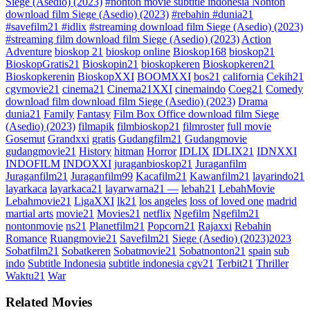
Siege (Asedio) (2023)
#nonton movie subtitle indonesia Nonton
download film Siege (Asedio) (2023)
#rebahin #dunia21
#savefilm21 #idlix
#streaming download film Siege (Asedio) (2023)
#streaming film download film Siege (Asedio) (2023)
Action
Adventure
bioskop 21
bioskop online
Bioskop168
bioskop21
BioskopGratis21
Bioskopin21
bioskopkeren
Bioskopkeren21
Bioskopkerenin
BioskopXXI
BOOMXXI
bos21
california
Cekih21
cgvmovie21
cinema21
Cinema21XXI
cinemaindo
Coeg21
Comedy
download film download film Siege (Asedio) (2023)
Drama
dunia21
Family
Fantasy
Film Box Office download film Siege
(Asedio) (2023)
filmapik
filmbioskop21
filmroster
full movie
Gosemut
Grandxxi
gratis
Gudangfilm21
Gudangmovie
gudangmovie21
History
hitman
Horror
IDLIX
IDLIX21
IDNXXI
INDOFILM
INDOXXI
juraganbioskop21
Juraganfilm
Juraganfilm21
Juraganfilm99
Kacafilm21
Kawanfilm21
layarindo21
layarkaca
layarkaca21
layarwarna21 —
lebah21
LebahMovie
Lebahmovie21
LigaXXI
lk21
los angeles
loss of loved one
madrid
martial arts
movie21
Movies21
netflix
Ngefilm
Ngefilm21
nontonmovie
ns21
Planetfilm21
Popcorn21
Rajaxxi
Rebahin
Romance
Ruangmovie21
Savefilm21
Siege (Asedio) (2023)2023
Sobatfilm21
Sobatkeren
Sobatmovie21
Sobatnonton21
spain
sub
indo
Subtitle Indonesia
subtitle indonesia cgv21
Terbit21
Thriller
Waktu21
War
Related Movies