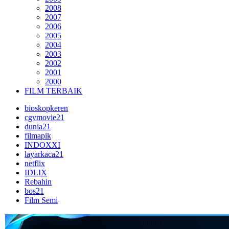
2008
2007
2006
2005
2004
2003
2002
2001
2000
FILM TERBAIK
bioskopkeren
cgvmovie21
dunia21
filmapik
INDOXXI
layarkaca21
netflix
IDLIX
Rebahin
bos21
Film Semi