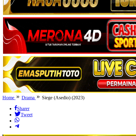
Home
Drama
Siege (Asedio) (2023)
Sharer
Tweet