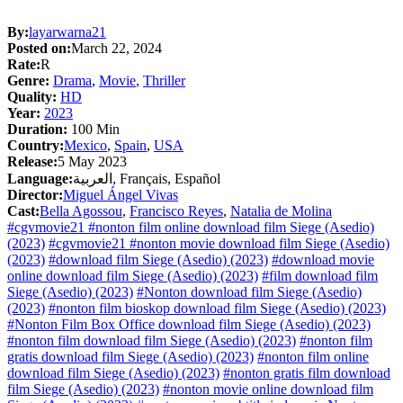
By:
layarwarna21
Posted on:
March 22, 2024
Rate:
R
Genre:
Drama
,
Movie
,
Thriller
Quality:
HD
Year:
2023
Duration:
100 Min
Country:
Mexico
,
Spain
,
USA
Release:
5 May 2023
Language:
العربية, Français, Español
Director:
Miguel Ángel Vivas
Cast:
Bella Agossou
,
Francisco Reyes
,
Natalia de Molina
#cgvmovie21 #nonton film online download film Siege (Asedio)
(2023)
#cgvmovie21 #nonton movie download film Siege (Asedio)
(2023)
#download film Siege (Asedio) (2023)
#download movie
online download film Siege (Asedio) (2023)
#film download film
Siege (Asedio) (2023)
#Nonton download film Siege (Asedio)
(2023)
#nonton film bioskop download film Siege (Asedio) (2023)
#Nonton Film Box Office download film Siege (Asedio) (2023)
#nonton film download film Siege (Asedio) (2023)
#nonton film
gratis download film Siege (Asedio) (2023)
#nonton film online
download film Siege (Asedio) (2023)
#nonton gratis film download
film Siege (Asedio) (2023)
#nonton movie online download film