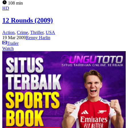
108 min
HD
12 Rounds (2009)
Action
,
Crime
,
Thriller
,
USA
19 Mar 2009
Renny Harlin
Trailer
Watch