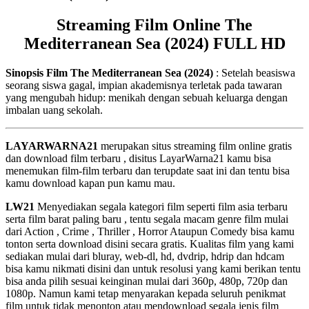
Streaming Film Online The
Mediterranean Sea (2024) FULL HD
Sinopsis Film The Mediterranean Sea (2024)
: Setelah beasiswa
seorang siswa gagal, impian akademisnya terletak pada tawaran
yang mengubah hidup: menikah dengan sebuah keluarga dengan
imbalan uang sekolah.
LAYARWARNA21
merupakan situs streaming film online gratis
dan download film terbaru , disitus LayarWarna21 kamu bisa
menemukan film-film terbaru dan terupdate saat ini dan tentu bisa
kamu download kapan pun kamu mau.
LW21
Menyediakan segala kategori film seperti film asia terbaru
serta film barat paling baru , tentu segala macam genre film mulai
dari Action , Crime , Thriller , Horror Ataupun Comedy bisa kamu
tonton serta download disini secara gratis. Kualitas film yang kami
sediakan mulai dari bluray, web-dl, hd, dvdrip, hdrip dan hdcam
bisa kamu nikmati disini dan untuk resolusi yang kami berikan tentu
bisa anda pilih sesuai keinginan mulai dari 360p, 480p, 720p dan
1080p. Namun kami tetap menyarakan kepada seluruh penikmat
film untuk tidak menonton atau mendownload segala jenis film