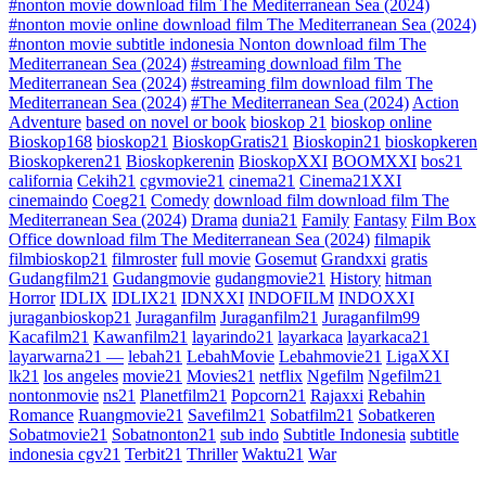
#nonton movie download film The Mediterranean Sea (2024)
#nonton movie online download film The Mediterranean Sea (2024)
#nonton movie subtitle indonesia Nonton download film The
Mediterranean Sea (2024)
#streaming download film The
Mediterranean Sea (2024)
#streaming film download film The
Mediterranean Sea (2024)
#The Mediterranean Sea (2024)
Action
Adventure
based on novel or book
bioskop 21
bioskop online
Bioskop168
bioskop21
BioskopGratis21
Bioskopin21
bioskopkeren
Bioskopkeren21
Bioskopkerenin
BioskopXXI
BOOMXXI
bos21
california
Cekih21
cgvmovie21
cinema21
Cinema21XXI
cinemaindo
Coeg21
Comedy
download film download film The
Mediterranean Sea (2024)
Drama
dunia21
Family
Fantasy
Film Box
Office download film The Mediterranean Sea (2024)
filmapik
filmbioskop21
filmroster
full movie
Gosemut
Grandxxi
gratis
Gudangfilm21
Gudangmovie
gudangmovie21
History
hitman
Horror
IDLIX
IDLIX21
IDNXXI
INDOFILM
INDOXXI
juraganbioskop21
Juraganfilm
Juraganfilm21
Juraganfilm99
Kacafilm21
Kawanfilm21
layarindo21
layarkaca
layarkaca21
layarwarna21 —
lebah21
LebahMovie
Lebahmovie21
LigaXXI
lk21
los angeles
movie21
Movies21
netflix
Ngefilm
Ngefilm21
nontonmovie
ns21
Planetfilm21
Popcorn21
Rajaxxi
Rebahin
Romance
Ruangmovie21
Savefilm21
Sobatfilm21
Sobatkeren
Sobatmovie21
Sobatnonton21
sub indo
Subtitle Indonesia
subtitle
indonesia cgv21
Terbit21
Thriller
Waktu21
War