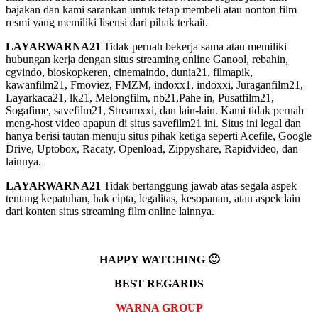
bajakan dan kami sarankan untuk tetap membeli atau nonton film
resmi yang memiliki lisensi dari pihak terkait.
LAYARWARNA21
Tidak pernah bekerja sama atau memiliki
hubungan kerja dengan situs streaming online Ganool, rebahin,
cgvindo, bioskopkeren, cinemaindo, dunia21, filmapik,
kawanfilm21, Fmoviez, FMZM, indoxx1, indoxxi, Juraganfilm21,
Layarkaca21, lk21, Melongfilm, nb21,Pahe in, Pusatfilm21,
Sogafime, savefilm21, Streamxxi, dan lain-lain. Kami tidak pernah
meng-host video apapun di situs savefilm21 ini. Situs ini legal dan
hanya berisi tautan menuju situs pihak ketiga seperti Acefile, Google
Drive, Uptobox, Racaty, Openload, Zippyshare, Rapidvideo, dan
lainnya.
LAYARWARNA21
Tidak bertanggung jawab atas segala aspek
tentang kepatuhan, hak cipta, legalitas, kesopanan, atau aspek lain
dari konten situs streaming film online lainnya.
HAPPY WATCHING 🙂
BEST REGARDS
WARNA GROUP