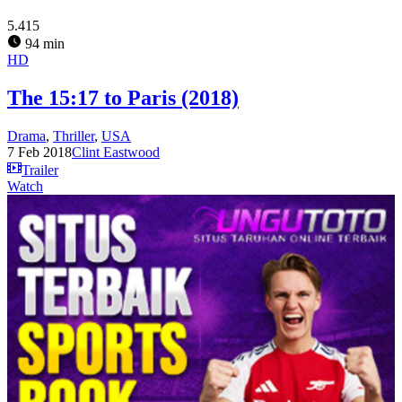
5.415
94 min
HD
The 15:17 to Paris (2018)
Drama
,
Thriller
,
USA
7 Feb 2018
Clint Eastwood
Trailer
Watch