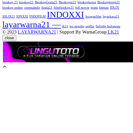
bioskop 21
bioskop21
BioskopGratis21
Bioskopin21
bioskopkeren
Bioskopkeren21
bioskop online
cinemaindo
dunia21
filmbioskop21
full movie
gratis
hitman
IDLIX
INDOXXI
IDLIX21
IDNXXI
INDOFILM
Juraganfilm
layarkaca21
layarwarna21 —
lk21
los angeles
netflix
Subtitle Indonesia
© 2023
LAYARWARNA21
| Support By WarnaGroup
LK21
close