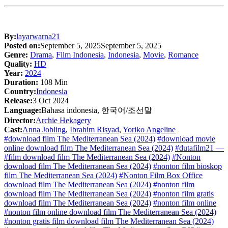
By:
layarwarna21
Posted on:
September 5, 2025
September 5, 2025
Genre:
Drama
,
Film Indonesia
,
Indonesia
,
Movie
,
Romance
Quality:
HD
Year:
2024
Duration:
108 Min
Country:
Indonesia
Release:
3 Oct 2024
Language:
Bahasa indonesia, 한국어/조선말
Director:
Archie Hekagery
Cast:
Anna Jobling
,
Ibrahim Risyad
,
Yoriko Angeline
#download film The Mediterranean Sea (2024)
#download movie
online download film The Mediterranean Sea (2024)
#dutafilm21 —
#film download film The Mediterranean Sea (2024)
#Nonton
download film The Mediterranean Sea (2024)
#nonton film bioskop
film The Mediterranean Sea (2024)
#Nonton Film Box Office
download film The Mediterranean Sea (2024)
#nonton film
download film The Mediterranean Sea (2024)
#nonton film gratis
download film The Mediterranean Sea (2024)
#nonton film online
#nonton film online download film The Mediterranean Sea (2024)
#nonton gratis film download film The Mediterranean Sea (2024)