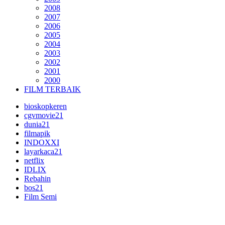
2008
2007
2006
2005
2004
2003
2002
2001
2000
FILM TERBAIK
bioskopkeren
cgvmovie21
dunia21
filmapik
INDOXXI
layarkaca21
netflix
IDLIX
Rebahin
bos21
Film Semi