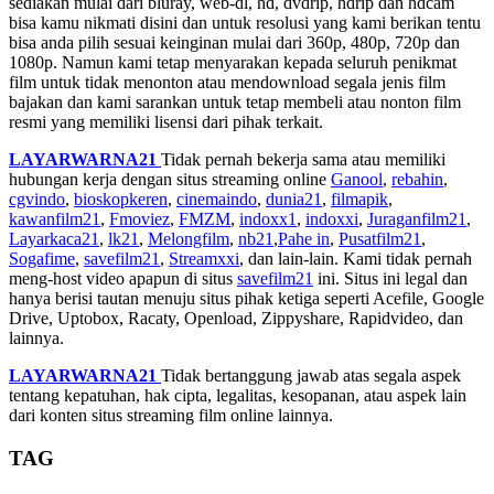
sediakan mulai dari bluray, web-dl, hd, dvdrip, hdrip dan hdcam
bisa kamu nikmati disini dan untuk resolusi yang kami berikan tentu
bisa anda pilih sesuai keinginan mulai dari 360p, 480p, 720p dan
1080p. Namun kami tetap menyarakan kepada seluruh penikmat
film untuk tidak menonton atau mendownload segala jenis film
bajakan dan kami sarankan untuk tetap membeli atau nonton film
resmi yang memiliki lisensi dari pihak terkait.
LAYARWARNA21
Tidak pernah bekerja sama atau memiliki
hubungan kerja dengan situs streaming online
Ganool
,
rebahin
,
cgvindo
,
bioskopkeren
,
cinemaindo
,
dunia21
,
filmapik
,
kawanfilm21
,
Fmoviez
,
FMZM
,
indoxx1
,
indoxxi
,
Juraganfilm21
,
Layarkaca21
,
lk21
,
Melongfilm
,
nb21
,
Pahe in
,
Pusatfilm21
,
Sogafime
,
savefilm21
,
Streamxxi
, dan lain-lain. Kami tidak pernah
meng-host video apapun di situs
savefilm21
ini. Situs ini legal dan
hanya berisi tautan menuju situs pihak ketiga seperti Acefile, Google
Drive, Uptobox, Racaty, Openload, Zippyshare, Rapidvideo, dan
lainnya.
LAYARWARNA21
Tidak bertanggung jawab atas segala aspek
tentang kepatuhan, hak cipta, legalitas, kesopanan, atau aspek lain
dari konten situs streaming film online lainnya.
TAG